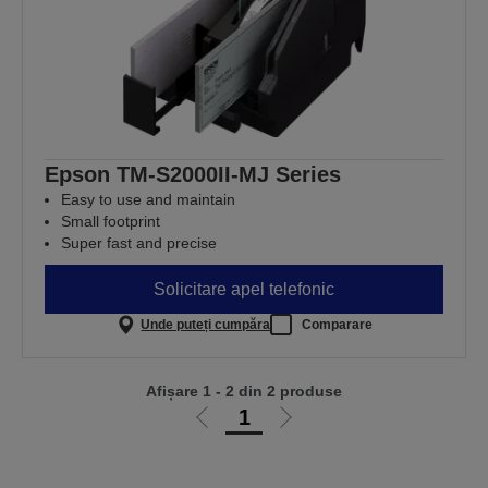
Epson TM-S2000II-MJ Series
Easy to use and maintain
Small footprint
Super fast and precise
Solicitare apel telefonic
Unde puteți cumpăra
Comparare
Afișare 1 - 2 din 2 produse
1
Mergi
Mergi
la
la
pagina
pagina