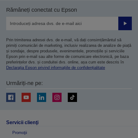
anterioară
următoare
Rămâneți conectat cu Epson
Trimiteț
Prin trimiterea adresei dvs. de e-mail, vă dați consimțământul să
primiți comunicări de marketing, inclusiv realizarea de analize de piață
și sondaje, despre produsele, evenimentele, promoțiile și serviciile
Epson prin e-mail sau alte forme de comunicare electronică, pe baza
preferințelor dvs. și conduitei dvs. online, așa cum este descris în
Declarația Epson privind informațiile de confidențialitate
Urmăriți-ne pe:
Servicii clienţi
Promoţii