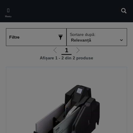
Skip
to
Căuta
main
Meniu
content
Sortare după:
Filtre
1
Mergi
Mergi
Afișare 1 - 2 din 2 produse
la
la
pagina
pagina
anterioară
următoare