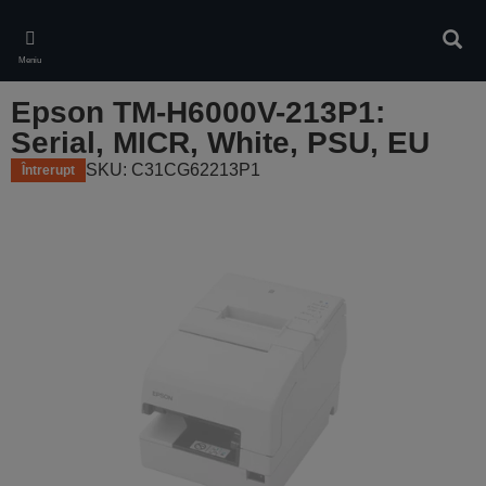
Skip
to
Căuta
main
Meniu
content
Epson TM-H6000V-213P1:
Serial, MICR, White, PSU, EU
SKU: C31CG62213P1
Întrerupt