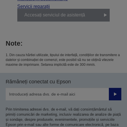
Servicii reparații
Accesați serviciul de asistență
Note:
1. Din cauza hârtiei utilizate, tipului de interfață, condițiilor de transmitere a
datelor și combinației de comenzi, este posibil să nu se obțină vitezele
maxime de imprimare. Setarea implicită este de 300 mm/s.
Rămâneți conectat cu Epson
Trimiteț
Prin trimiterea adresei dvs. de e-mail, vă dați consimțământul să
primiți comunicări de marketing, inclusiv realizarea de analize de piață
și sondaje, despre produsele, evenimentele, promoțiile și serviciile
Epson prin e-mail sau alte forme de comunicare electronică, pe baza