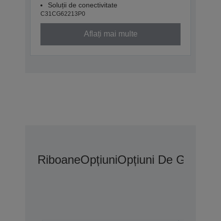
Soluții de conectivitate
C31CG62213P0
Aflați mai multe
Riboane
Opțiuni
Opțiuni De Garanți