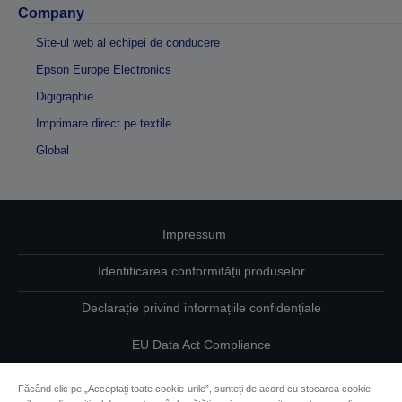
Company
Site-ul web al echipei de conducere
Epson Europe Electronics
Digigraphie
Imprimare direct pe textile
Global
Impressum
Identificarea conformității produselor
Declarație privind informațiile confidențiale
EU Data Act Compliance
Contactaţi-ne în legătură cu datele dumneavoastră
Făcând clic pe „Acceptați toate cookie-urile”, sunteți de acord cu stocarea cookie-