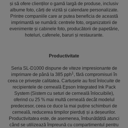
și să ofere clienților o gamă largă de produse, inclusiv
albume foto, cărți de vizită și calendare personalizate.
Printre companiile care ar putea beneficia de această
imprimantă se numără: centrele foto, organizatorii de
evenimente și cabinele foto, producătorii de papetărie,
hoteluri, cafenele, baruri și restaurante.
Productivitate
Seria SL-D1000 dispune de viteze impresionante de
1
imprimare de până la 385 pph
, fără compromisuri în
ceea ce privește calitatea. Cartușele au fost înlocuite de
recipientele de cerneală Epson Integrated Ink Pack
System (Sistem cu seturi de cerneală înlocuibile),
oferind cu 25 % mai multă cerneală decât modelul
predecesor, ceea ce duce la mai puține schimburi de
cerneală, reducerea timpilor pierduți și a deșeurilor.
Productivitatea este, de asemenea, îmbunătățită atunci
când se utilizează împreună cu compartimentul pentru