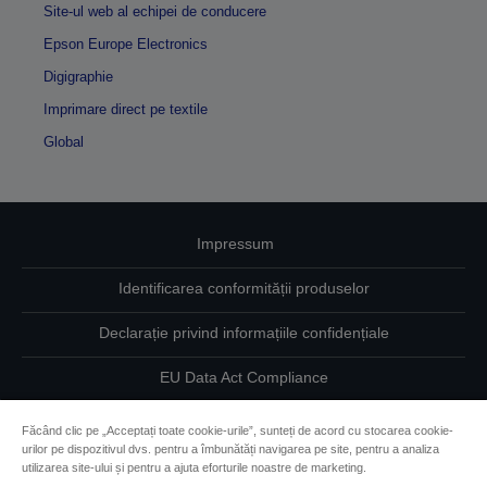
Site-ul web al echipei de conducere
Epson Europe Electronics
Digigraphie
Imprimare direct pe textile
Global
Impressum
Identificarea conformității produselor
Declarație privind informațiile confidențiale
EU Data Act Compliance
Contactaţi-ne în legătură cu datele dumneavoastră
Făcând clic pe „Acceptați toate cookie-urile”, sunteți de acord cu stocarea cookie-
urilor pe dispozitivul dvs. pentru a îmbunătăți navigarea pe site, pentru a analiza
Informaţii despre modulele cookie
utilizarea site-ului și pentru a ajuta eforturile noastre de marketing.