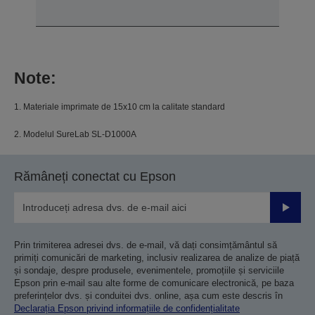
Note:
1. Materiale imprimate de 15x10 cm la calitate standard
2. Modelul SureLab SL-D1000A
Rămâneți conectat cu Epson
Trimiteț
Prin trimiterea adresei dvs. de e-mail, vă dați consimțământul să
primiți comunicări de marketing, inclusiv realizarea de analize de piață
și sondaje, despre produsele, evenimentele, promoțiile și serviciile
Epson prin e-mail sau alte forme de comunicare electronică, pe baza
preferințelor dvs. și conduitei dvs. online, așa cum este descris în
Declarația Epson privind informațiile de confidențialitate