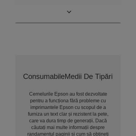
Mărime minimă a
2,5 pl
picăturilor
Consumabile
Medii De Tipărire
Opțiu
Cernelurile Epson au fost dezvoltate
pentru a funcționa fără probleme cu
imprimantele Epson cu scopul de a
furniza un text clar și rezistent la pete,
care va dura timp de generații. Dacă
căutați mai multe informații despre
randamentul paginii și cum să obțineți