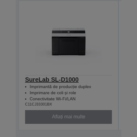
SureLab SL-D1000
Sur
Imprimantă de producție duplex
Imp
Imprimare de coli și role
Impr
Conectivitate Wi-Fi/LAN
Con
C11CJ33301BX
C11CJ
Aflați mai multe