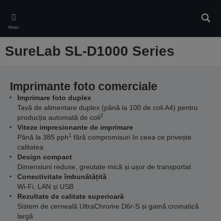
Skip
to
Căuta
main
Meniu
content
SureLab SL-D1000 Series
Imprimante foto comerciale
Imprimare foto duplex
Tavă de alimentare duplex (până la 100 de coli A4) pentru
2
producția automată de coli
Viteze impresionante de imprimare
1
Până la 385 pph
fără compromisuri în ceea ce privește
calitatea
Design compact
Dimensiuni reduse, greutate mică și ușor de transportat
Conectivitate îmbunătățită
Wi-Fi, LAN și USB
Rezultate de calitate superioară
Sistem de cerneală UltraChrome D6r-S și gamă cromatică
largă