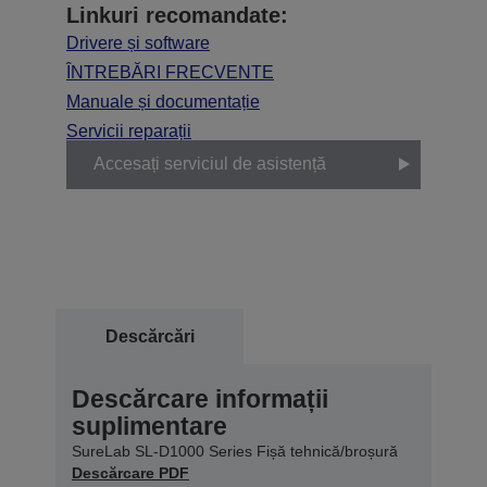
Linkuri recomandate:
Drivere și software
ÎNTREBĂRI FRECVENTE
Manuale și documentație
Servicii reparații
Accesați serviciul de asistență
Descărcări
Descărcare informații
suplimentare
SureLab SL-D1000 Series Fișă tehnică/broșură
Descărcare PDF