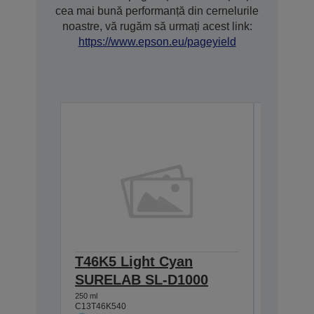
cea mai bună performanță din cernelurile
noastre, vă rugăm să urmați acest link:
https://www.epson.eu/pageyield
T46K5 Light Cyan
T46K1
SURELAB SL-D1000
SL-D1
250 ml
250 ml
C13T46K540
C13T46K1