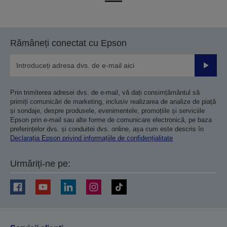
la
la
pagina
pagina
anterioară
următoare
Rămâneți conectat cu Epson
Trimiteț
Prin trimiterea adresei dvs. de e-mail, vă dați consimțământul să
primiți comunicări de marketing, inclusiv realizarea de analize de piață
și sondaje, despre produsele, evenimentele, promoțiile și serviciile
Epson prin e-mail sau alte forme de comunicare electronică, pe baza
preferințelor dvs. și conduitei dvs. online, așa cum este descris în
Declarația Epson privind informațiile de confidențialitate
Urmăriți-ne pe: