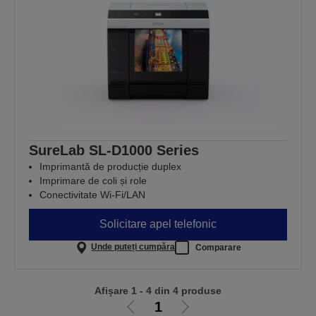
SureLab SL-D1000 Series
Imprimantă de producție duplex
Imprimare de coli și role
Conectivitate Wi-Fi/LAN
Solicitare apel telefonic
Unde puteți cumpăra
Comparare
Afișare 1 - 4 din 4 produse
1
Mergi
Mergi