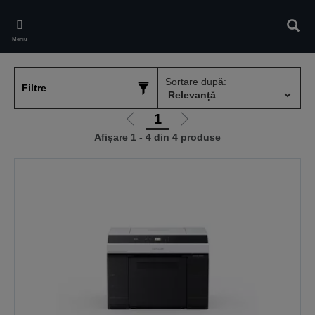
Skip
to
Căuta
main
Meniu
content
Sortare după:
Filtre
1
Mergi
Mergi
Afișare 1 - 4 din 4 produse
la
la
pagina
pagina
anterioară
următoare