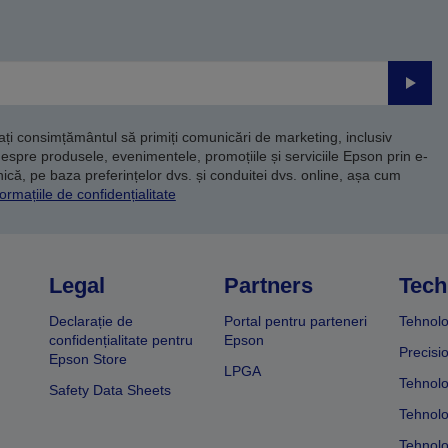
Trimite
dați consimțământul să primiți comunicări de marketing, inclusiv
despre produsele, evenimentele, promoțiile și serviciile Epson prin e-
că, pe baza preferințelor dvs. și conduitei dvs. online, așa cum
ormațiile de confidențialitate
Legal
Partners
Tech
Declarație de
Portal pentru parteneri
Tehnolo
confidențialitate pentru
Epson
Precisi
Epson Store
LPGA
Tehnolo
Safety Data Sheets
Tehnolo
Tehnolo