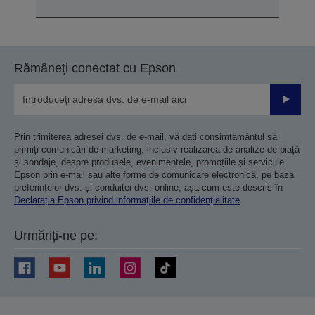
Rămâneți conectat cu Epson
Trimiteț
Prin trimiterea adresei dvs. de e-mail, vă dați consimțământul să
primiți comunicări de marketing, inclusiv realizarea de analize de piață
și sondaje, despre produsele, evenimentele, promoțiile și serviciile
Epson prin e-mail sau alte forme de comunicare electronică, pe baza
preferințelor dvs. și conduitei dvs. online, așa cum este descris în
Declarația Epson privind informațiile de confidențialitate
Urmăriți-ne pe: