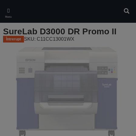
Skip
to
Căuta
main
Meniu
content
SureLab D3000 DR Promo II
SKU: C11CC13001WX
Întrerupt