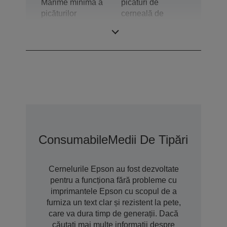
Mărime minimă a
picături de
picăturilor
cerneală de
dimensiuni
variabile
Consumabile
Medii De Tipărire
Opțiu
Cernelurile Epson au fost dezvoltate
pentru a funcționa fără probleme cu
imprimantele Epson cu scopul de a
furniza un text clar și rezistent la pete,
care va dura timp de generații. Dacă
căutați mai multe informații despre