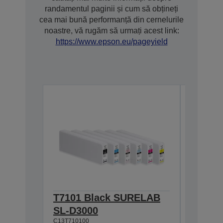
randamentul paginii și cum să obțineți
cea mai bună performanță din cernelurile
noastre, vă rugăm să urmați acest link:
https://www.epson.eu/pageyield
T7101 Black SURELAB
T7104
SL-D3000
SL-D3
C13T710100
C13T71040