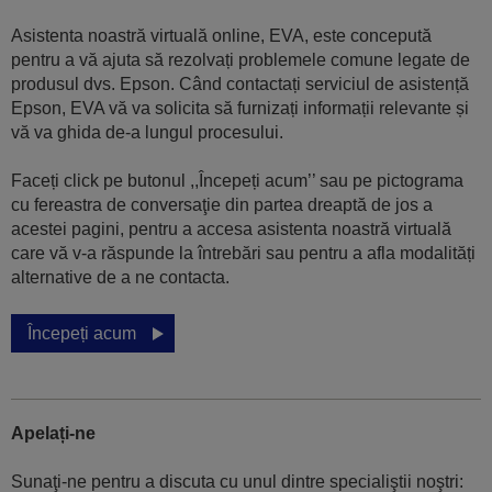
Asistenta noastră virtuală online, EVA, este concepută
pentru a vă ajuta să rezolvați problemele comune legate de
produsul dvs. Epson. Când contactați serviciul de asistență
Epson, EVA vă va solicita să furnizați informații relevante și
vă va ghida de-a lungul procesului.
Faceți click pe butonul ,,Începeți acum’’ sau pe pictograma
cu fereastra de conversaţie din partea dreaptă de jos a
acestei pagini, pentru a accesa asistenta noastră virtuală
care vă v-a răspunde la întrebări sau pentru a afla modalități
alternative de a ne contacta.
Începeți acum
Apelați-ne
Sunaţi-ne pentru a discuta cu unul dintre specialiştii noştri: