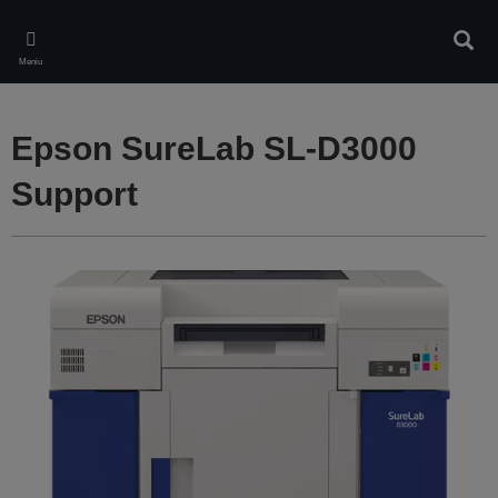
Skip
to
Căuta
main
Meniu
content
Epson SureLab SL-D3000
Support