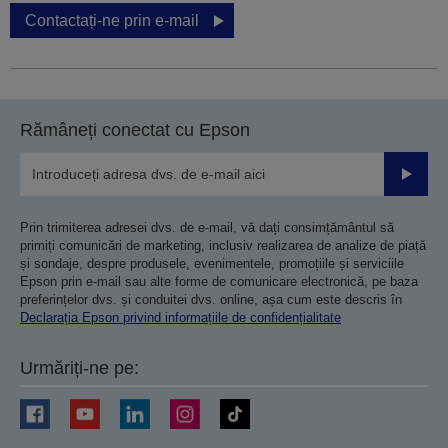
Contactați-ne prin e-mail
Rămâneți conectat cu Epson
Trimiteț
Prin trimiterea adresei dvs. de e-mail, vă dați consimțământul să
primiți comunicări de marketing, inclusiv realizarea de analize de piață
și sondaje, despre produsele, evenimentele, promoțiile și serviciile
Epson prin e-mail sau alte forme de comunicare electronică, pe baza
preferințelor dvs. și conduitei dvs. online, așa cum este descris în
Declarația Epson privind informațiile de confidențialitate
Urmăriți-ne pe: