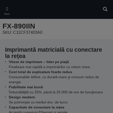
Skip
to
Căuta
main
Meniu
content
FX-890IIN
SKU: C11CF37403A0
Imprimantă matricială cu conectare
la reţea
Viteze de imprimare – lider pe piaţă
Finalizare mai rapidă a imprimărilor cu volum mare
Cost total de exploatare foarte redus
Consumabile ieftine, cu durată mare şi consum redus de
energie
Fiabilitate mai bună
Îmbunătăţită cu 25%, până la 25.000 de ore de funcţionare
Design modern
Se potriveşte cu mediul dvs. de lucru
Capacitate de conectare la reţea
Acceptă conexiuni Ethernet şi seriale