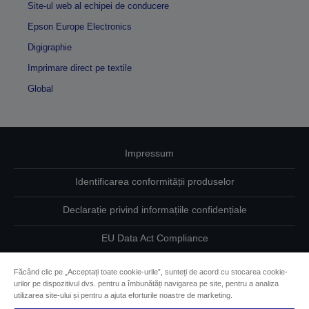
Site-ul web al echipei de conducere
Epson Europe Electronics
Digigraphie
Imprimare direct pe textile
Global
Impressum
Identificarea conformității produselor
Declarație privind informațiile confidențiale
EU Data Act Compliance
Contactaţi-ne în legătură cu datele dumneavoastră
Făcând clic pe „Acceptați toate cookie-urile”, sunteți de acord cu stocarea cookie-
urilor pe dispozitivul dvs. pentru a îmbunătăți navigarea pe site, pentru a analiza
Informaţii despre modulele cookie
utilizarea site-ului și pentru a ajuta eforturile noastre de marketing.