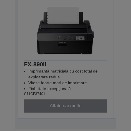
FX-890II
FX-
Imprimantă matricială cu cost total de
Imp
exploatare redus
reţ
Viteze foarte mari de imprimare
Vit
Fiabilitate excepţională
Fiab
C11CF37401
C11CF
Aflați mai multe