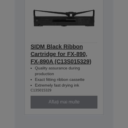
SIDM Black Ribbon
Cartridge for FX-890,
FX-890A (C13S015329)
Quality assurance during
production
Exact fitting ribbon cassette
Extremely fast drying ink
C13S015329
Aflați mai multe