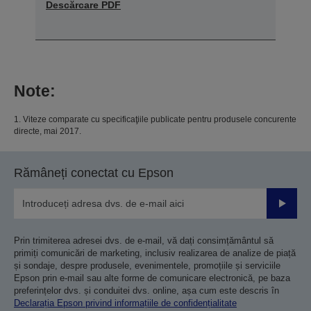
Descărcare PDF
Note:
1. Viteze comparate cu specificaţiile publicate pentru produsele concurente
directe, mai 2017.
Rămâneți conectat cu Epson
Trimiteț
Prin trimiterea adresei dvs. de e-mail, vă dați consimțământul să
primiți comunicări de marketing, inclusiv realizarea de analize de piață
și sondaje, despre produsele, evenimentele, promoțiile și serviciile
Epson prin e-mail sau alte forme de comunicare electronică, pe baza
preferințelor dvs. și conduitei dvs. online, așa cum este descris în
Declarația Epson privind informațiile de confidențialitate