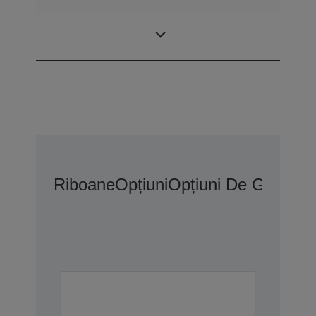
Numărul
80 coloane
coloanelor
Riboane
Opțiuni
Opțiuni De Garanți