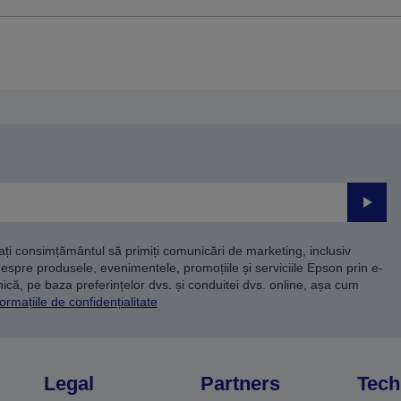
Trimite
dați consimțământul să primiți comunicări de marketing, inclusiv
despre produsele, evenimentele, promoțiile și serviciile Epson prin e-
că, pe baza preferințelor dvs. și conduitei dvs. online, așa cum
ormațiile de confidențialitate
Legal
Partners
Tech