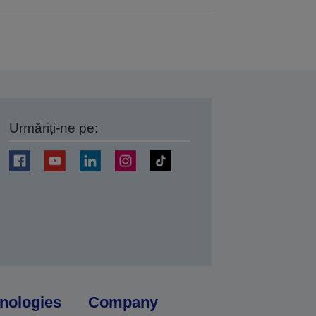
Urmăriți-ne pe:
ți
nologies
Company