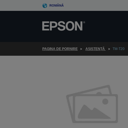
Skip
ROMÂNĂ
to
main
content
PAGINA DE PORNIRE
ASISTENŢĂ
TM-T20