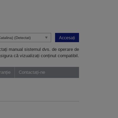
Accesați
ectați manual sistemul dvs. de operare de
sigura că vizualizați conținut compatibil.
ranție
Contactați-ne