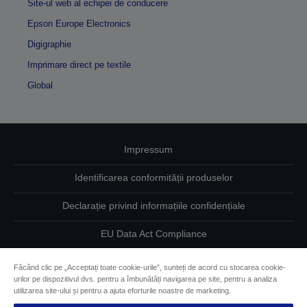
Site-ul web al echipei de conducere
Epson Europe Electronics
Digigraphie
Imprimare direct pe textile
Global
Impressum
Identificarea conformității produselor
Declarație privind informațiile confidențiale
EU Data Act Compliance
Contactaţi-ne în legătură cu datele dumneavoastră
Făcând clic pe „Acceptați toate cookie-urile”, sunteți de acord cu stocarea cookie-
urilor pe dispozitivul dvs. pentru a îmbunătăți navigarea pe site, pentru a analiza
Informaţii despre modulele cookie
utilizarea site-ului și pentru a ajuta eforturile noastre de marketing.