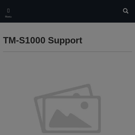
Skip
to
Căuta
main
Meniu
content
TM-S1000 Support