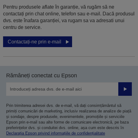
Pentru produsele aflate în garanție, vă rugăm să ne
contactați prin chat online, telefon sau e-mail. Dacă produsul
dvs. este înafara garanției, va rugam sa va adresati unui
centru de service.
Contactați-ne prin e-mail
Rămâneți conectat cu Epson
Trimiteț
Prin trimiterea adresei dvs. de e-mail, vă dați consimțământul să
primiți comunicări de marketing, inclusiv realizarea de analize de piață
și sondaje, despre produsele, evenimentele, promoțiile și serviciile
Epson prin e-mail sau alte forme de comunicare electronică, pe baza
preferințelor dvs. și conduitei dvs. online, așa cum este descris în
Declarația Epson privind informațiile de confidențialitate