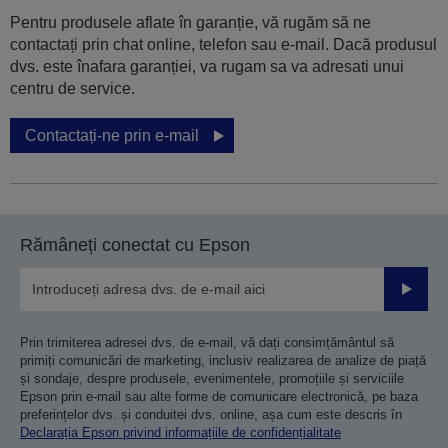
Pentru produsele aflate în garanție, vă rugăm să ne
contactați prin chat online, telefon sau e-mail. Dacă produsul
dvs. este înafara garanției, va rugam sa va adresati unui
centru de service.
Contactați-ne prin e-mail
Rămâneți conectat cu Epson
Trimiteț
Prin trimiterea adresei dvs. de e-mail, vă dați consimțământul să
primiți comunicări de marketing, inclusiv realizarea de analize de piață
și sondaje, despre produsele, evenimentele, promoțiile și serviciile
Epson prin e-mail sau alte forme de comunicare electronică, pe baza
preferințelor dvs. și conduitei dvs. online, așa cum este descris în
Declarația Epson privind informațiile de confidențialitate