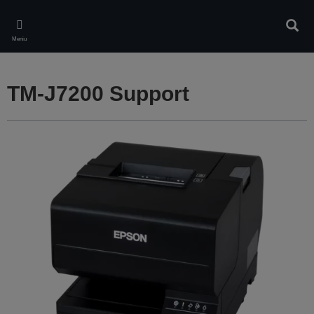
Skip
to
Căuta
main
Meniu
content
TM-J7200 Support