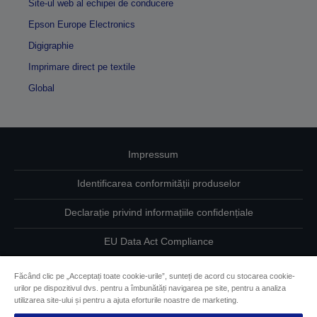
Site-ul web al echipei de conducere
Epson Europe Electronics
Digigraphie
Imprimare direct pe textile
Global
Impressum
Identificarea conformității produselor
Declarație privind informațiile confidențiale
EU Data Act Compliance
Contactaţi-ne în legătură cu datele dumneavoastră
Făcând clic pe „Acceptați toate cookie-urile”, sunteți de acord cu stocarea cookie-
urilor pe dispozitivul dvs. pentru a îmbunătăți navigarea pe site, pentru a analiza
Informaţii despre modulele cookie
utilizarea site-ului și pentru a ajuta eforturile noastre de marketing.