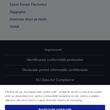
Epson Europe Electronics
Digigraphie
Imprimare direct pe textile
Global
Impressum
Identificarea conformității produselor
Declarație privind informațiile confidențiale
EU Data Act Compliance
Contactaţi-ne în legătură cu datele dumneavoastră
Făcând clic pe „Acceptați toate cookie-urile”, sunteți de acord cu stocarea cookie-
urilor pe dispozitivul dvs. pentru a îmbunătăți navigarea pe site, pentru a analiza
Informaţii despre modulele cookie
utilizarea site-ului și pentru a ajuta eforturile noastre de marketing.
Accept toate cookie-urile