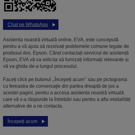
Chat pe WhatsApp
Asistenta noastră virtuală online, EVA, este concepută
pentru a vă ajuta să rezolvați problemele comune legate de
produsul dvs. Epson. Când contactați serviciul de asistență
Epson, EVA vă va solicita să furnizați informații relevante și
vă va ghida de-a lungul procesului.
Faceți click pe butonul ,,Începeți acum’’ sau pe pictograma
cu fereastra de conversaţie din partea dreaptă de jos a
acestei pagini, pentru a accesa asistenta noastră virtuală
care vă v-a răspunde la întrebări sau pentru a afla modalități
alternative de a ne contacta.
Începeți acum