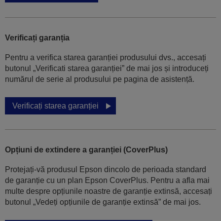
Verificați garanția
Pentru a verifica starea garanției produsului dvs., accesați
butonul „Verificati starea garanției” de mai jos și introduceți
numărul de serie al produsului pe pagina de asistență.
Verificați starea garanției
Opțiuni de extindere a garanției (CoverPlus)
Protejați-vă produsul Epson dincolo de perioada standard
de garanție cu un plan Epson CoverPlus. Pentru a afla mai
multe despre opțiunile noastre de garanție extinsă, accesați
butonul „Vedeți opțiunile de garanție extinsă” de mai jos.