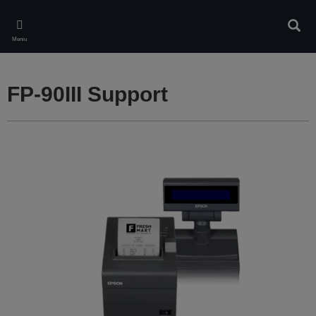
Skip
to
Căuta
main
Meniu
content
FP-90III Support