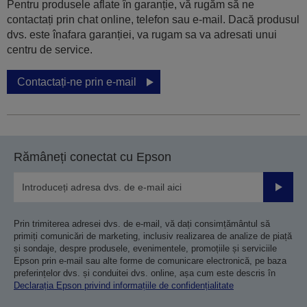
Pentru produsele aflate în garanție, vă rugăm să ne
contactați prin chat online, telefon sau e-mail. Dacă produsul
dvs. este înafara garanției, va rugam sa va adresati unui
centru de service.
Contactați-ne prin e-mail
Rămâneți conectat cu Epson
Trimiteț
Prin trimiterea adresei dvs. de e-mail, vă dați consimțământul să
primiți comunicări de marketing, inclusiv realizarea de analize de piață
și sondaje, despre produsele, evenimentele, promoțiile și serviciile
Epson prin e-mail sau alte forme de comunicare electronică, pe baza
preferințelor dvs. și conduitei dvs. online, așa cum este descris în
Declarația Epson privind informațiile de confidențialitate