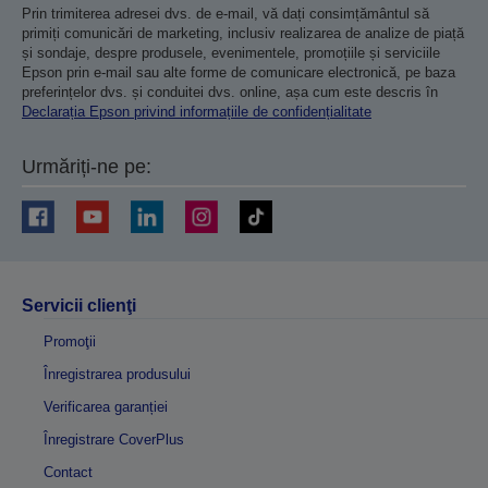
Prin trimiterea adresei dvs. de e-mail, vă dați consimțământul să
primiți comunicări de marketing, inclusiv realizarea de analize de piață
și sondaje, despre produsele, evenimentele, promoțiile și serviciile
Epson prin e-mail sau alte forme de comunicare electronică, pe baza
preferințelor dvs. și conduitei dvs. online, așa cum este descris în
Declarația Epson privind informațiile de confidențialitate
Urmăriți-ne pe:
Servicii clienţi
Promoţii
Înregistrarea produsului
Verificarea garanției
Înregistrare CoverPlus
Contact