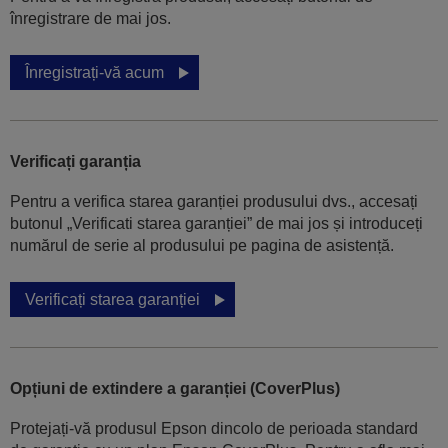
înregistrare de mai jos.
Înregistrați-vă acum
Verificați garanția
Pentru a verifica starea garanției produsului dvs., accesați
butonul „Verificati starea garanției” de mai jos și introduceți
numărul de serie al produsului pe pagina de asistență.
Verificați starea garanției
Opțiuni de extindere a garanției (CoverPlus)
Protejați-vă produsul Epson dincolo de perioada standard