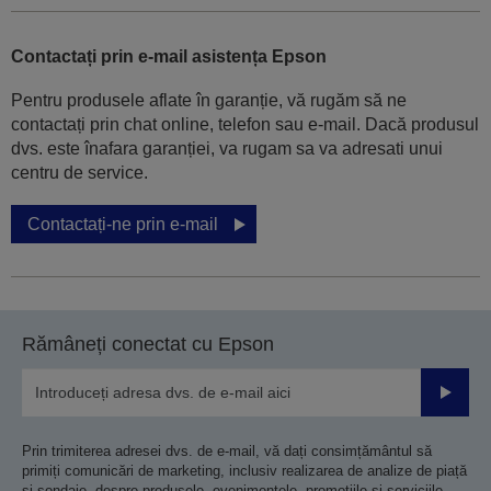
Contactați prin e-mail asistența Epson
Pentru produsele aflate în garanție, vă rugăm să ne
contactați prin chat online, telefon sau e-mail. Dacă produsul
dvs. este înafara garanției, va rugam sa va adresati unui
centru de service.
Contactați-ne prin e-mail
Rămâneți conectat cu Epson
Trimiteț
Prin trimiterea adresei dvs. de e-mail, vă dați consimțământul să
primiți comunicări de marketing, inclusiv realizarea de analize de piață
și sondaje, despre produsele, evenimentele, promoțiile și serviciile