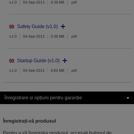
v.1.0
04-Sep-2013
0.36 MB
.pdf
Safety Guide (v1.0)
v.1.0
04-Sep-2013
0.36 MB
.pdf
Startup Guide (v1.0)
v.1.0
04-Sep-2013
0.60 MB
.pdf
Înregistrare și opțiuni pentru garanție
Înregistrați-vă produsul
Pentru a vă înregistra produsul, accesați butonul de