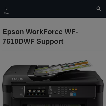
Skip
to
Căuta
main
Meniu
content
Epson WorkForce WF-
7610DWF Support