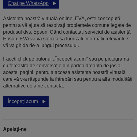
Chat pe WhatsApp
Asistenta noastră virtuală online, EVA, este concepută
pentru a vă ajuta să rezolvați problemele comune legate de
produsul dvs. Epson. Când contactați serviciul de asistență
Epson, EVA vă va solicita să furnizați informații relevante și
vă va ghida de-a lungul procesului.
Faceți click pe butonul ,,Începeți acum’’ sau pe pictograma
cu fereastra de conversaţie din partea dreaptă de jos a
acestei pagini, pentru a accesa asistenta noastră virtuală
care vă v-a răspunde la întrebări sau pentru a afla modalități
alternative de a ne contacta.
Începeți acum
Apelați-ne