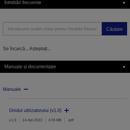
Întrebări frecvente
Căutare
Se încarcă... Așteptați...
Manuale și documentație
Manuale
Ghidul utilizatorului (v1.0)
v.1.0
14-Apr-2022
4.55 MB
.pdf