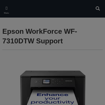
Skip
to
Căuta
main
Meniu
content
Epson WorkForce WF-
7310DTW Support