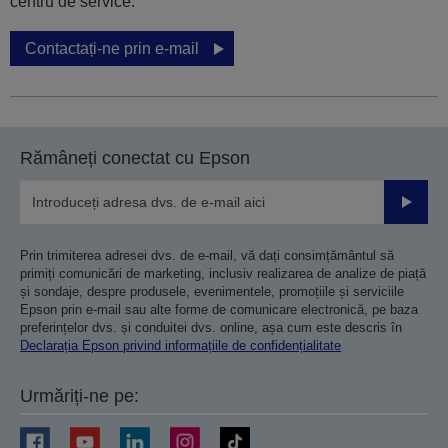
centru de service.
Contactați-ne prin e-mail
Rămâneți conectat cu Epson
Trimiteț
Prin trimiterea adresei dvs. de e-mail, vă dați consimțământul să
primiți comunicări de marketing, inclusiv realizarea de analize de piață
și sondaje, despre produsele, evenimentele, promoțiile și serviciile
Epson prin e-mail sau alte forme de comunicare electronică, pe baza
preferințelor dvs. și conduitei dvs. online, așa cum este descris în
Declarația Epson privind informațiile de confidențialitate
Urmăriți-ne pe: