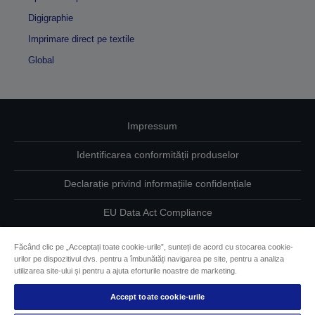
Digigraphie
Imprimare direct pe textile
Global
Impressum
Identificarea conformității produselor
Declarație privind informațiile confidențiale
EU Data Act Compliance
Contactaţi-ne în legătură cu datele dumneavoastră
Făcând clic pe „Acceptați toate cookie-urile”, sunteți de acord cu stocarea cookie-
urilor pe dispozitivul dvs. pentru a îmbunătăți navigarea pe site, pentru a analiza
Informaţii despre modulele cookie
utilizarea site-ului și pentru a ajuta eforturile noastre de marketing.
Accept toate cookie-urile
Angajamentul Epson pe linie de accesibilitate