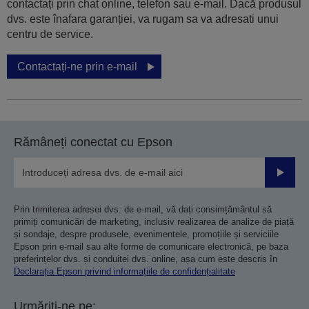
contactați prin chat online, telefon sau e-mail. Dacă produsul
dvs. este înafara garanției, va rugam sa va adresati unui
centru de service.
Contactați-ne prin e-mail
Rămâneți conectat cu Epson
Trimiteț
Prin trimiterea adresei dvs. de e-mail, vă dați consimțământul să
primiți comunicări de marketing, inclusiv realizarea de analize de piață
și sondaje, despre produsele, evenimentele, promoțiile și serviciile
Epson prin e-mail sau alte forme de comunicare electronică, pe baza
preferințelor dvs. și conduitei dvs. online, așa cum este descris în
Declarația Epson privind informațiile de confidențialitate
Urmăriți-ne pe: