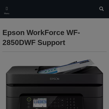
Skip
to
Căuta
main
Meniu
content
Epson WorkForce WF-
2850DWF Support