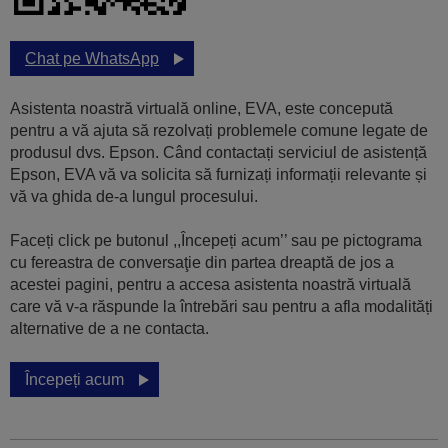
Chat pe WhatsApp
Asistenta noastră virtuală online, EVA, este concepută
pentru a vă ajuta să rezolvați problemele comune legate de
produsul dvs. Epson. Când contactați serviciul de asistență
Epson, EVA vă va solicita să furnizați informații relevante și
vă va ghida de-a lungul procesului.
Faceți click pe butonul ,,Începeți acum’’ sau pe pictograma
cu fereastra de conversaţie din partea dreaptă de jos a
acestei pagini, pentru a accesa asistenta noastră virtuală
care vă v-a răspunde la întrebări sau pentru a afla modalități
alternative de a ne contacta.
Începeți acum