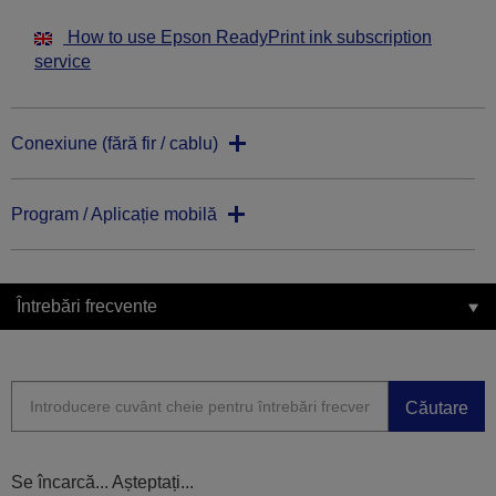
How to use Epson ReadyPrint ink subscription
service
Conexiune (fără fir / cablu)
Program / Aplicație mobilă
Întrebări frecvente
Căutare
Se încarcă... Așteptați...