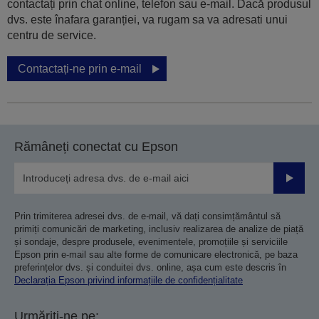
contactați prin chat online, telefon sau e-mail. Dacă produsul
dvs. este înafara garanției, va rugam sa va adresati unui
centru de service.
Contactați-ne prin e-mail
Rămâneți conectat cu Epson
Trimiteț
Prin trimiterea adresei dvs. de e-mail, vă dați consimțământul să
primiți comunicări de marketing, inclusiv realizarea de analize de piață
și sondaje, despre produsele, evenimentele, promoțiile și serviciile
Epson prin e-mail sau alte forme de comunicare electronică, pe baza
preferințelor dvs. și conduitei dvs. online, așa cum este descris în
Declarația Epson privind informațiile de confidențialitate
Urmăriți-ne pe: