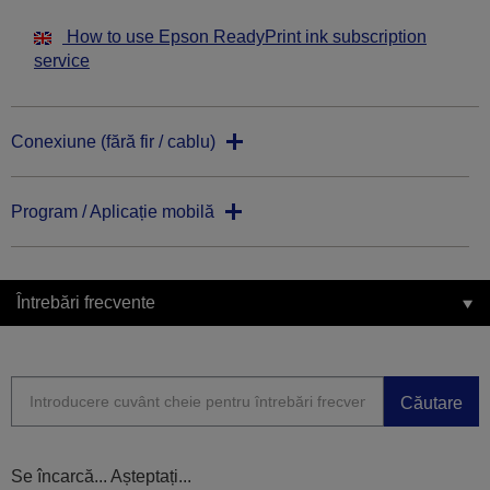
How to use Epson ReadyPrint ink subscription
service
Conexiune (fără fir / cablu)
Program / Aplicație mobilă
Întrebări frecvente
Căutare
Se încarcă... Așteptați...