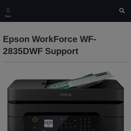
Skip
to
Căuta
main
Meniu
content
Epson WorkForce WF-
2835DWF Support