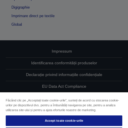
Digigraphie
Imprimare direct pe textile
Global
Impressum
Identificarea conformității produselor
Declarație privind informațiile confidențiale
EU Data Act Compliance
Contactaţi-ne în legătură cu datele dumneavoastră
Făcând clic pe „Acceptați toate cookie-urile”, sunteți de acord cu stocarea cookie-
urilor pe dispozitivul dvs. pentru a îmbunătăți navigarea pe site, pentru a analiza
Informaţii despre modulele cookie
utilizarea site-ului și pentru a ajuta eforturile noastre de marketing.
Accept toate cookie-urile
Angajamentul Epson pe linie de accesibilitate