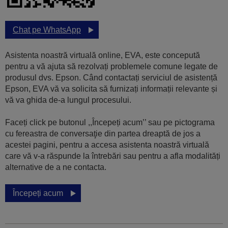
Chat pe WhatsApp
Asistenta noastră virtuală online, EVA, este concepută
pentru a vă ajuta să rezolvați problemele comune legate de
produsul dvs. Epson. Când contactați serviciul de asistență
Epson, EVA vă va solicita să furnizați informații relevante și
vă va ghida de-a lungul procesului.
Faceți click pe butonul ,,Începeți acum’’ sau pe pictograma
cu fereastra de conversaţie din partea dreaptă de jos a
acestei pagini, pentru a accesa asistenta noastră virtuală
care vă v-a răspunde la întrebări sau pentru a afla modalități
alternative de a ne contacta.
Începeți acum