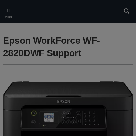
Skip
to
Căuta
main
Meniu
content
Epson WorkForce WF-
2820DWF Support