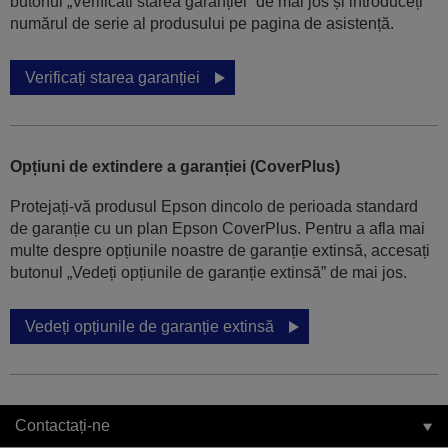
butonul „Verificati starea garanției” de mai jos și introduceți
numărul de serie al produsului pe pagina de asistență.
Verificați starea garanției
Opțiuni de extindere a garanției (CoverPlus)
Protejați-vă produsul Epson dincolo de perioada standard
de garanție cu un plan Epson CoverPlus. Pentru a afla mai
multe despre opțiunile noastre de garanție extinsă, accesați
butonul „Vedeți opțiunile de garanție extinsă” de mai jos.
Vedeți opțiunile de garanție extinsă
Contactați-ne