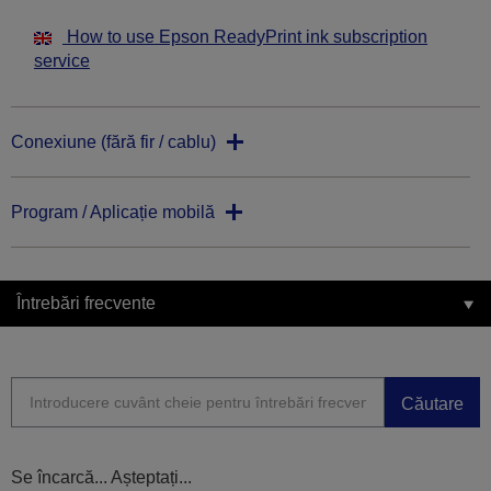
How to use Epson ReadyPrint ink subscription
service
Conexiune (fără fir / cablu)
Program / Aplicație mobilă
Întrebări frecvente
Căutare
Se încarcă... Așteptați...