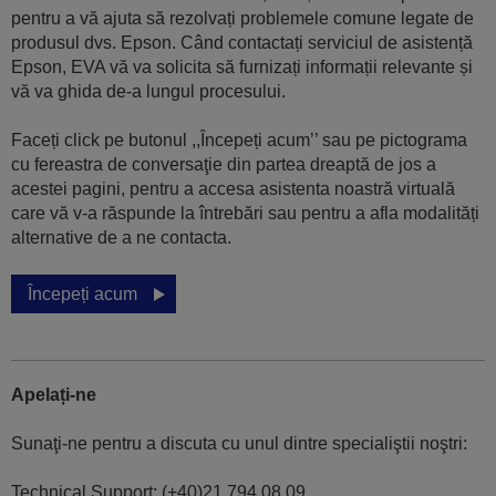
pentru a vă ajuta să rezolvați problemele comune legate de
produsul dvs. Epson. Când contactați serviciul de asistență
Epson, EVA vă va solicita să furnizați informații relevante și
vă va ghida de-a lungul procesului.
Faceți click pe butonul ,,Începeți acum’’ sau pe pictograma
cu fereastra de conversaţie din partea dreaptă de jos a
acestei pagini, pentru a accesa asistenta noastră virtuală
care vă v-a răspunde la întrebări sau pentru a afla modalități
alternative de a ne contacta.
Începeți acum
Apelați-ne
Sunaţi-ne pentru a discuta cu unul dintre specialiştii noştri:
Technical Support: (+40)21.794.08.09