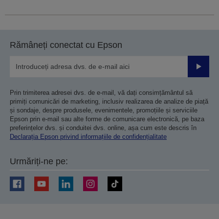
Rămâneți conectat cu Epson
Trimiteț
Prin trimiterea adresei dvs. de e-mail, vă dați consimțământul să
primiți comunicări de marketing, inclusiv realizarea de analize de piață
și sondaje, despre produsele, evenimentele, promoțiile și serviciile
Epson prin e-mail sau alte forme de comunicare electronică, pe baza
preferințelor dvs. și conduitei dvs. online, așa cum este descris în
Declarația Epson privind informațiile de confidențialitate
Urmăriți-ne pe: