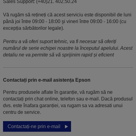
Sales Support: (+40)21. 402.50.24
Vă rugăm să rețineți că acest serviciu este disponibil de luni
până joi între 09:00 - 18:00 şi vineri între 09:00 - 16:00 (cu
excepția sărbătorilor legale).
Pentru a vă oferi suport tehnic, va fi necesar să oferiți
numărul de serie echipei noastre la începutul apelului. Acest
detaliu ne va permite să vă sprijinim rapid și eficient
Contactați prin e-mail asistența Epson
Pentru produsele aflate în garanție, vă rugăm să ne
contactați prin chat online, telefon sau e-mail. Dacă produsul
dvs. este înafara garanției, va rugam sa va adresati unui
centru de service.
Contactați-ne prin e-mail