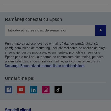
Rămâneți conectat cu Epson
Trimiteț
Prin trimiterea adresei dvs. de e-mail, vă dați consimțământul să
primiți comunicări de marketing, inclusiv realizarea de analize de piață
și sondaje, despre produsele, evenimentele, promoțiile și serviciile
Epson prin e-mail sau alte forme de comunicare electronică, pe baza
preferințelor dvs. și conduitei dvs. online, așa cum este descris în
Declarația Epson privind informațiile de confidențialitate
Urmăriți-ne pe:
Servicii clienţi