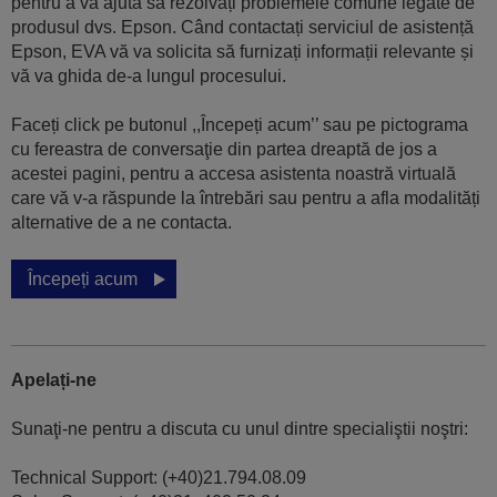
pentru a vă ajuta să rezolvați problemele comune legate de
produsul dvs. Epson. Când contactați serviciul de asistență
Epson, EVA vă va solicita să furnizați informații relevante și
vă va ghida de-a lungul procesului.
Faceți click pe butonul ,,Începeți acum’’ sau pe pictograma
cu fereastra de conversaţie din partea dreaptă de jos a
acestei pagini, pentru a accesa asistenta noastră virtuală
care vă v-a răspunde la întrebări sau pentru a afla modalități
alternative de a ne contacta.
Începeți acum
Apelați-ne
Sunaţi-ne pentru a discuta cu unul dintre specialiştii noştri:
Technical Support: (+40)21.794.08.09