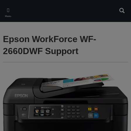
Skip
to
Căuta
main
Meniu
content
Epson WorkForce WF-
2660DWF Support