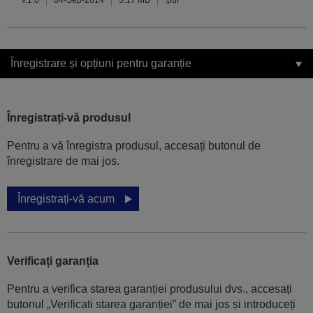
v.1.0
04-Sep-2014
5.17 MB
.pdf
Înregistrare și opțiuni pentru garanție
Înregistrați-vă produsul
Pentru a vă înregistra produsul, accesați butonul de
înregistrare de mai jos.
Înregistrați-vă acum
Verificați garanția
Pentru a verifica starea garanției produsului dvs., accesați
butonul „Verificati starea garanției” de mai jos și introduceți