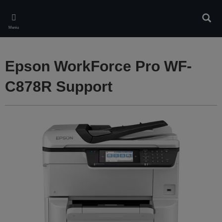
Skip
to
Căuta
main
Meniu
content
Epson WorkForce Pro WF-
C878R Support