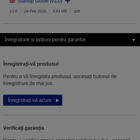
Startup Guide (v1.0)
v.1.0
24-Feb-2020
0.81 MB
.pdf
Înregistrare și opțiuni pentru garanție
Înregistrați-vă produsul
Pentru a vă înregistra produsul, accesați butonul de
înregistrare de mai jos.
Înregistrați-vă acum
Verificați garanția