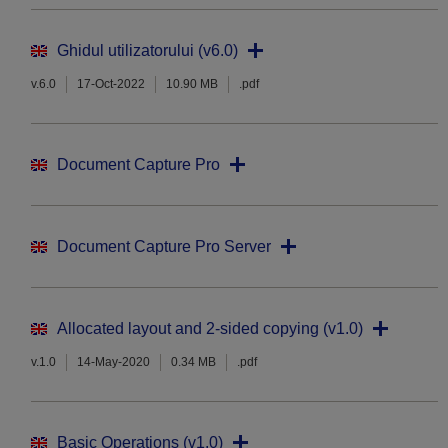
Ghidul utilizatorului (v6.0)
v.6.0
17-Oct-2022
10.90 MB
.pdf
Document Capture Pro
Document Capture Pro Server
Allocated layout and 2-sided copying (v1.0)
v.1.0
14-May-2020
0.34 MB
.pdf
Basic Operations (v1.0)