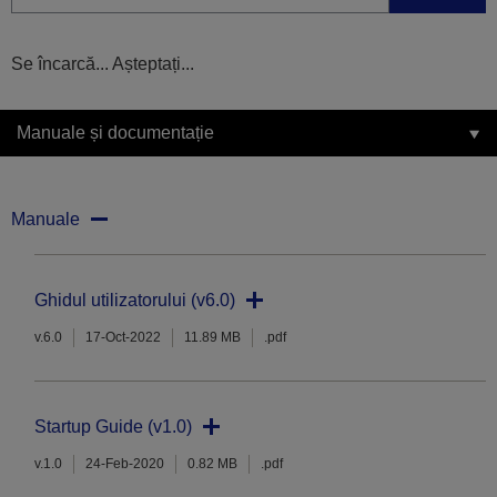
Se încarcă... Așteptați...
Manuale și documentație
Manuale
Ghidul utilizatorului (v6.0)
v.6.0
17-Oct-2022
11.89 MB
.pdf
Startup Guide (v1.0)
v.1.0
24-Feb-2020
0.82 MB
.pdf