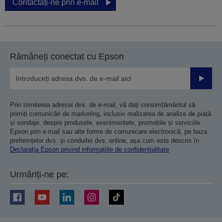
Contactați-ne prin e-mail
Rămâneți conectat cu Epson
Trimiteț
Prin trimiterea adresei dvs. de e-mail, vă dați consimțământul să
primiți comunicări de marketing, inclusiv realizarea de analize de piață
și sondaje, despre produsele, evenimentele, promoțiile și serviciile
Epson prin e-mail sau alte forme de comunicare electronică, pe baza
preferințelor dvs. și conduitei dvs. online, așa cum este descris în
Declarația Epson privind informațiile de confidențialitate
Urmăriți-ne pe: