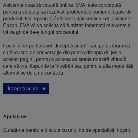
Asistenta noastră virtuală online, EVA, este concepută
pentru a vă ajuta să rezolvați problemele comune legate de
produsul dvs. Epson. Când contactați serviciul de asistență
Epson, EVA vă va solicita să furnizați informații relevante și
vă va ghida de-a lungul procesului.
Faceți click pe butonul ,,Începeți acum’’ sau pe pictograma
cu fereastra de conversaţie din partea dreaptă de jos a
acestei pagini, pentru a accesa asistenta noastră virtuală
care vă v-a răspunde la întrebări sau pentru a afla modalități
alternative de a ne contacta.
Începeți acum
Apelați-ne
Sunaţi-ne pentru a discuta cu unul dintre specialiştii noştri: