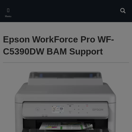
Skip
to
Căuta
main
Meniu
content
Epson WorkForce Pro WF-
C5390DW BAM Support