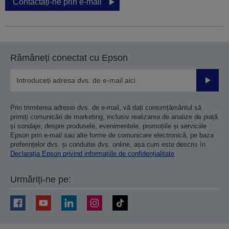
Contactați-ne prin e-mail
Rămâneți conectat cu Epson
Trimiteț
Prin trimiterea adresei dvs. de e-mail, vă dați consimțământul să
primiți comunicări de marketing, inclusiv realizarea de analize de piață
și sondaje, despre produsele, evenimentele, promoțiile și serviciile
Epson prin e-mail sau alte forme de comunicare electronică, pe baza
preferințelor dvs. și conduitei dvs. online, așa cum este descris în
Declarația Epson privind informațiile de confidențialitate
Urmăriți-ne pe: