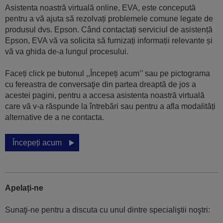
Asistenta noastră virtuală online, EVA, este concepută
pentru a vă ajuta să rezolvați problemele comune legate de
produsul dvs. Epson. Când contactați serviciul de asistență
Epson, EVA vă va solicita să furnizați informații relevante și
vă va ghida de-a lungul procesului.
Faceți click pe butonul ,,Începeți acum’’ sau pe pictograma
cu fereastra de conversaţie din partea dreaptă de jos a
acestei pagini, pentru a accesa asistenta noastră virtuală
care vă v-a răspunde la întrebări sau pentru a afla modalități
alternative de a ne contacta.
Începeți acum
Apelați-ne
Sunaţi-ne pentru a discuta cu unul dintre specialiştii noştri: