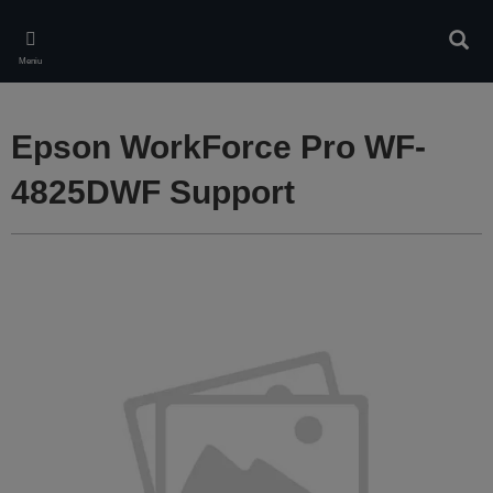
Skip
to
Căuta
main
Meniu
content
Epson WorkForce Pro WF-
4825DWF Support