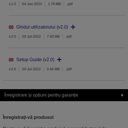
v.1.0
04-Jun-2024
1.79 MB
.pdf
Ghidul utilizatorului (v2.0)
v.2.0
20-Jul-2022
7.40 MB
.pdf
Setup Guide (v2.0)
v.2.0
20-Jul-2022
0.46 MB
.pdf
Înregistrare și opțiuni pentru garanție
Înregistrați-vă produsul