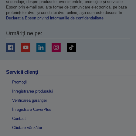
și sondaje, despre produsele, evenimentele, promoțiile și serviciile
Epson prin e-mail sau alte forme de comunicare electronică, pe baza
preferințelor dvs. și conduitei dvs. online, așa cum este descris în
Declarația Epson privind informațiile de confidențialitate
Urmăriți-ne pe:
Servicii clienţi
Promoţii
Înregistrarea produsului
Verificarea garanției
Înregistrare CoverPlus
Contact
Căutare vânzător