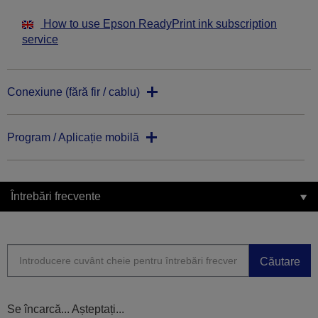
How to use Epson ReadyPrint ink subscription
service
Conexiune (fără fir / cablu)
Program / Aplicație mobilă
Întrebări frecvente
Căutare
Se încarcă... Așteptați...