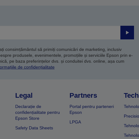
Trimite
dați consimțământul să primiți comunicări de marketing, inclusiv
despre produsele, evenimentele, promoțiile și serviciile Epson prin e-
că, pe baza preferințelor dvs. și conduitei dvs. online, așa cum
ormațiile de confidențialitate
Legal
Partners
Tech
Declarație de
Portal pentru parteneri
Tehnolo
confidențialitate pentru
Epson
Precisi
Epson Store
LPGA
Tehnolo
Safety Data Sheets
Tehnolo