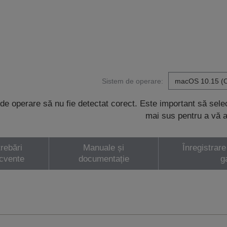
Sistem de operare:
de operare să nu fie detectat corect. Este important să sel
mai sus pentru a vă a
trebări
Manuale și
Înregistrare
ecvente
documentație
g