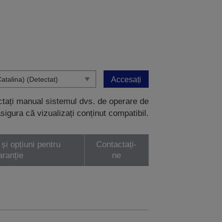
Accesați
ectați manual sistemul dvs. de operare de
sigura că vizualizați conținut compatibil.
 și opțiuni pentru
Contactați-
aranție
ne