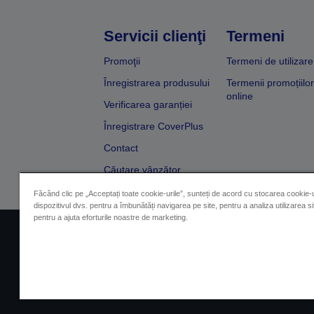
Servicii clienţi
Termeni
Promoţii
Termeni de utilizare
Înregistrarea produsului
Termenii promoțiilor
online
Verificarea garanției
Înregistrare CoverPlus
Contact
Căutare vânzător
Făcând clic pe „Acceptați toate cookie-urile”, sunteți de acord cu stocarea cookie-u
dispozitivul dvs. pentru a îmbunătăți navigarea pe site, pentru a analiza utilizarea sit
pentru a ajuta eforturile noastre de marketing.
Impressum
Identificarea 
Contactaţi-ne în legătură cu date