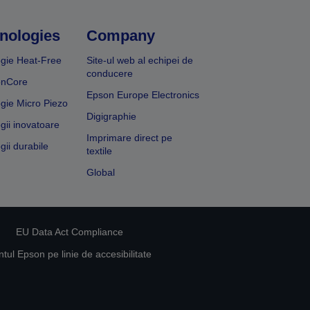
nologies
Company
gie Heat-Free
Site-ul web al echipei de
conducere
onCore
Epson Europe Electronics
gie Micro Piezo
Digigraphie
gii inovatoare
Imprimare direct pe
gii durabile
textile
Global
EU Data Act Compliance
ul Epson pe linie de accesibilitate