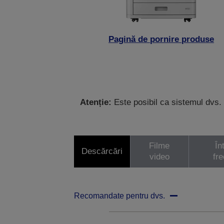
Pagină de pornire produse
Atenție:
Este posibil ca sistemul dvs. 
Filme
În
Descărcări
video
fr
Recomandate pentru dvs.