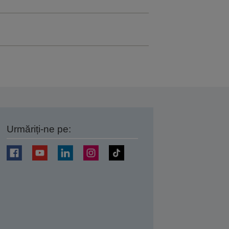
Urmăriți-ne pe:
ți