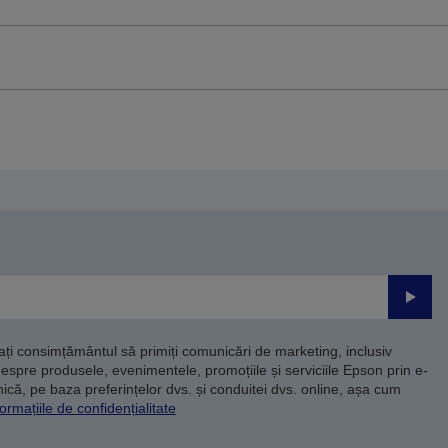
Trimite
dați consimțământul să primiți comunicări de marketing, inclusiv
despre produsele, evenimentele, promoțiile și serviciile Epson prin e-
că, pe baza preferințelor dvs. și conduitei dvs. online, așa cum
ormațiile de confidențialitate