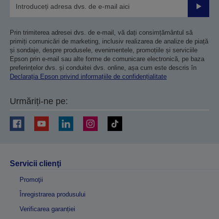
Trimiteț
Prin trimiterea adresei dvs. de e-mail, vă dați consimțământul să
primiți comunicări de marketing, inclusiv realizarea de analize de piață
și sondaje, despre produsele, evenimentele, promoțiile și serviciile
Epson prin e-mail sau alte forme de comunicare electronică, pe baza
preferințelor dvs. și conduitei dvs. online, așa cum este descris în
Declarația Epson privind informațiile de confidențialitate
Urmăriți-ne pe:
Servicii clienţi
Promoţii
Înregistrarea produsului
Verificarea garanției