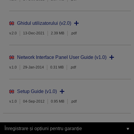
Ghidul utilizatorului (v2.0)
v.2.0
13-Dec-2021
2.39 MB
.pdf
Network Interface Panel User Guide (v1.0)
v.1.0
29-Jan-2014
0.31 MB
.pdf
Setup Guide (v1.0)
v.1.0
04-Sep-2012
0.95 MB
.pdf
Înregistrare și opțiuni pentru garanție