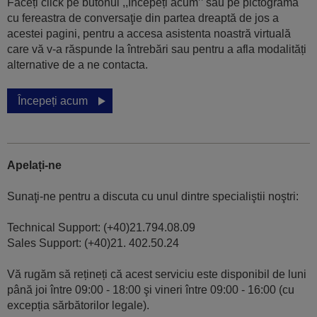
Faceți click pe butonul ,,Începeți acum’’ sau pe pictograma
cu fereastra de conversaţie din partea dreaptă de jos a
acestei pagini, pentru a accesa asistenta noastră virtuală
care vă v-a răspunde la întrebări sau pentru a afla modalități
alternative de a ne contacta.
Începeți acum
Apelați-ne
Sunaţi-ne pentru a discuta cu unul dintre specialiştii noştri:
Technical Support: (+40)21.794.08.09
Sales Support: (+40)21. 402.50.24
Vă rugăm să rețineți că acest serviciu este disponibil de luni
până joi între 09:00 - 18:00 şi vineri între 09:00 - 16:00 (cu
excepția sărbătorilor legale).