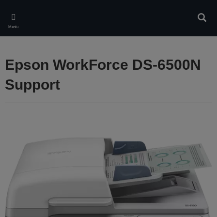
Skip
to
Căuta
main
Meniu
content
Epson WorkForce DS-6500N
Support