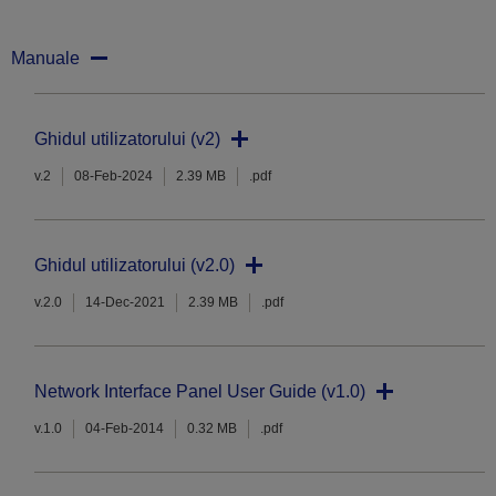
Manuale
Ghidul utilizatorului (v2)
v.2
08-Feb-2024
2.39 MB
.pdf
Ghidul utilizatorului (v2.0)
v.2.0
14-Dec-2021
2.39 MB
.pdf
Network Interface Panel User Guide (v1.0)
v.1.0
04-Feb-2014
0.32 MB
.pdf