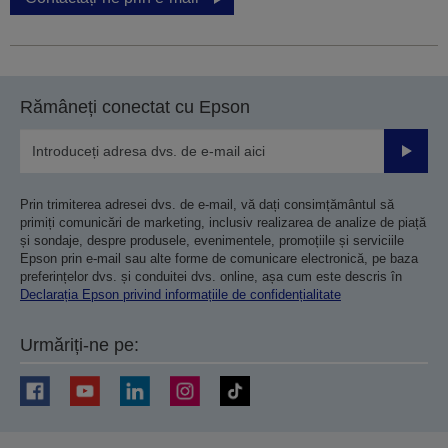
Rămâneți conectat cu Epson
Trimiteț
Prin trimiterea adresei dvs. de e-mail, vă dați consimțământul să
primiți comunicări de marketing, inclusiv realizarea de analize de piață
și sondaje, despre produsele, evenimentele, promoțiile și serviciile
Epson prin e-mail sau alte forme de comunicare electronică, pe baza
preferințelor dvs. și conduitei dvs. online, așa cum este descris în
Declarația Epson privind informațiile de confidențialitate
Urmăriți-ne pe: