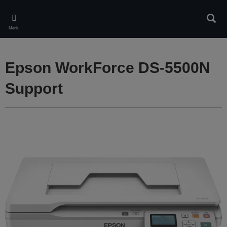
Skip
to
Căuta
main
Meniu
content
Epson WorkForce DS-5500N
Support