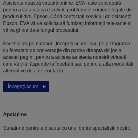
Asistenta noastră virtuală online, EVA, este concepută
pentru a vă ajuta să rezolvați problemele comune legate de
produsul dvs. Epson. Când contactați serviciul de asistență
Epson, EVA vă va solicita să furnizați informații relevante și
vă va ghida de-a lungul procesului.
Faceți click pe butonul ,,Începeți acum’’ sau pe pictograma
cu fereastra de conversaţie din partea dreaptă de jos a
acestei pagini, pentru a accesa asistenta noastră virtuală
care vă v-a răspunde la întrebări sau pentru a afla modalități
alternative de a ne contacta.
Începeți acum
Apelați-ne
Sunaţi-ne pentru a discuta cu unul dintre specialiştii noştri: