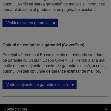
butonul „Verificati starea garanției” de mai jos și introduceți
numărul de serie al produsului pe pagina de asistență.
Verificați starea garanției
Opțiuni de extindere a garanției (CoverPlus)
Protejați-vă produsul Epson dincolo de perioada standard
de garanție cu un plan Epson CoverPlus. Pentru a afla mai
multe despre opțiunile noastre de garanție extinsă, accesați
butonul „Vedeți opțiunile de garanție extinsă” de mai jos.
Vedeți opțiunile de garanție extinsă
Contactați-ne