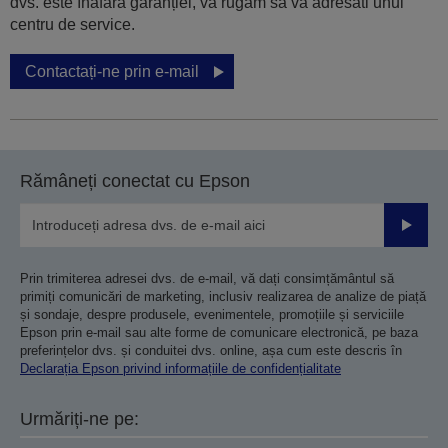
dvs. este înafara garanției, va rugam sa va adresati unui
centru de service.
Contactați-ne prin e-mail
Rămâneți conectat cu Epson
Trimiteț
Prin trimiterea adresei dvs. de e-mail, vă dați consimțământul să
primiți comunicări de marketing, inclusiv realizarea de analize de piață
și sondaje, despre produsele, evenimentele, promoțiile și serviciile
Epson prin e-mail sau alte forme de comunicare electronică, pe baza
preferințelor dvs. și conduitei dvs. online, așa cum este descris în
Declarația Epson privind informațiile de confidențialitate
Urmăriți-ne pe: