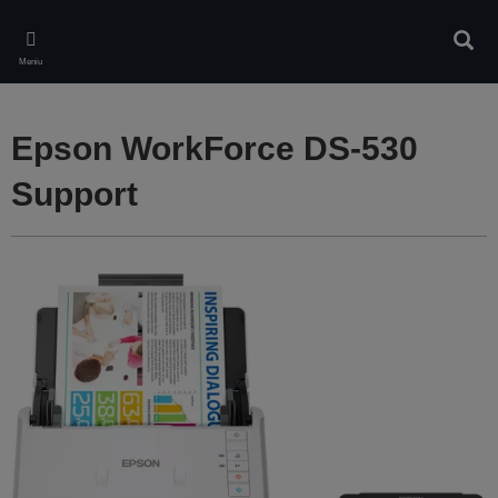
Skip
to
Căuta
main
Meniu
content
Epson WorkForce DS-530
Support