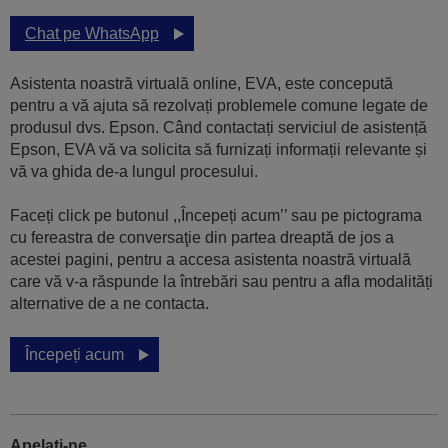
Chat pe WhatsApp
Asistenta noastră virtuală online, EVA, este concepută
pentru a vă ajuta să rezolvați problemele comune legate de
produsul dvs. Epson. Când contactați serviciul de asistență
Epson, EVA vă va solicita să furnizați informații relevante și
vă va ghida de-a lungul procesului.
Faceți click pe butonul ,,Începeți acum’’ sau pe pictograma
cu fereastra de conversaţie din partea dreaptă de jos a
acestei pagini, pentru a accesa asistenta noastră virtuală
care vă v-a răspunde la întrebări sau pentru a afla modalități
alternative de a ne contacta.
Începeți acum
Apelați-ne