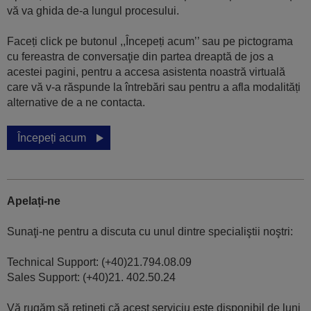
vă va ghida de-a lungul procesului.
Faceți click pe butonul ,,Începeți acum’’ sau pe pictograma
cu fereastra de conversaţie din partea dreaptă de jos a
acestei pagini, pentru a accesa asistenta noastră virtuală
care vă v-a răspunde la întrebări sau pentru a afla modalități
alternative de a ne contacta.
Începeți acum
Apelați-ne
Sunaţi-ne pentru a discuta cu unul dintre specialiştii noştri:
Technical Support: (+40)21.794.08.09
Sales Support: (+40)21. 402.50.24
Vă rugăm să rețineți că acest serviciu este disponibil de luni