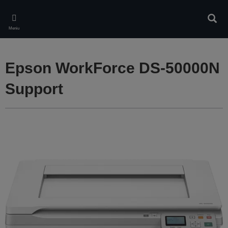
Skip
to
Căuta
main
Meniu
content
Epson WorkForce DS-50000N
Support