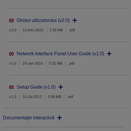
Ghidul utilizatorului (v2.0)
v.2.0
13-Dec-2021
2.39 MB
.pdf
Network Interface Panel User Guide (v1.0)
v.1.0
29-Jan-2014
0.31 MB
.pdf
Setup Guide (v1.0)
v.1.0
31-Jul-2012
0.99 MB
.pdf
Documentaţie interactivă