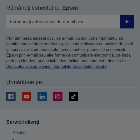
Rămâneți conectat cu Epson
Trimiteț
Prin trimiterea adresei dvs. de e-mail, vă dați consimțământul să
primiți comunicări de marketing, inclusiv realizarea de analize de piață
și sondaje, despre produsele, evenimentele, promoțiile și serviciile
Epson prin e-mail sau alte forme de comunicare electronică, pe baza
preferințelor dvs. și conduitei dvs. online, așa cum este descris în
Declarația Epson privind informațiile de confidențialitate
Urmăriți-ne pe:
Servicii clienţi
Promoţii