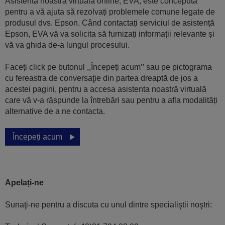
Asistenta noastră virtuală online, EVA, este concepută
pentru a vă ajuta să rezolvați problemele comune legate de
produsul dvs. Epson. Când contactați serviciul de asistență
Epson, EVA vă va solicita să furnizați informații relevante și
vă va ghida de-a lungul procesului.
Faceți click pe butonul ,,Începeți acum’’ sau pe pictograma
cu fereastra de conversaţie din partea dreaptă de jos a
acestei pagini, pentru a accesa asistenta noastră virtuală
care vă v-a răspunde la întrebări sau pentru a afla modalități
alternative de a ne contacta.
Începeți acum
Apelați-ne
Sunaţi-ne pentru a discuta cu unul dintre specialiştii noştri: