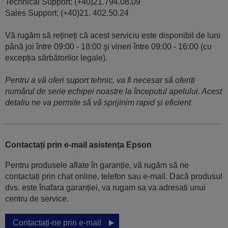
Technical Support: (+40)21.794.08.09
Sales Support: (+40)21. 402.50.24
Vă rugăm să rețineți că acest serviciu este disponibil de luni
până joi între 09:00 - 18:00 şi vineri între 09:00 - 16:00 (cu
excepția sărbătorilor legale).
Pentru a vă oferi suport tehnic, va fi necesar să oferiți
numărul de serie echipei noastre la începutul apelului. Acest
detaliu ne va permite să vă sprijinim rapid și eficient
Contactați prin e-mail asistența Epson
Pentru produsele aflate în garanție, vă rugăm să ne
contactați prin chat online, telefon sau e-mail. Dacă produsul
dvs. este înafara garanției, va rugam sa va adresati unui
centru de service.
Contactați-ne prin e-mail