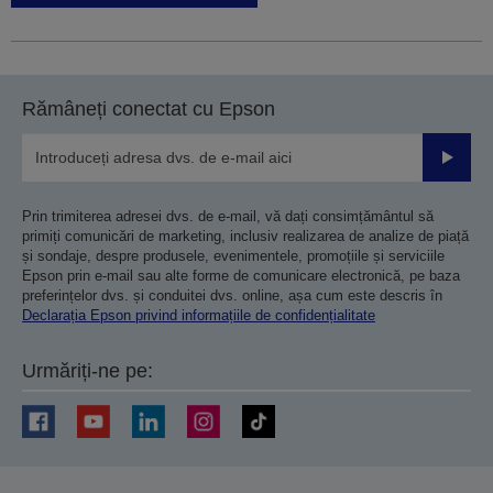
Rămâneți conectat cu Epson
Trimiteț
Prin trimiterea adresei dvs. de e-mail, vă dați consimțământul să
primiți comunicări de marketing, inclusiv realizarea de analize de piață
și sondaje, despre produsele, evenimentele, promoțiile și serviciile
Epson prin e-mail sau alte forme de comunicare electronică, pe baza
preferințelor dvs. și conduitei dvs. online, așa cum este descris în
Declarația Epson privind informațiile de confidențialitate
Urmăriți-ne pe: