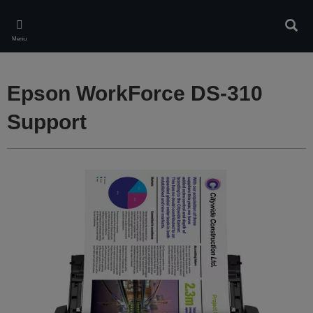
Skip
to
Căuta
main
Meniu
content
Epson WorkForce DS-310
Support