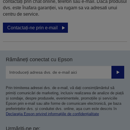
contactați prin chat online, telefon sau e-mail. Dacă produsul
dvs. este înafara garanției, va rugam sa va adresati unui
centru de service.
Contactați-ne prin e-mail
Rămâneți conectat cu Epson
Trimiteț
Prin trimiterea adresei dvs. de e-mail, vă dați consimțământul să
primiți comunicări de marketing, inclusiv realizarea de analize de piață
și sondaje, despre produsele, evenimentele, promoțiile și serviciile
Epson prin e-mail sau alte forme de comunicare electronică, pe baza
preferințelor dvs. și conduitei dvs. online, așa cum este descris în
Declarația Epson privind informațiile de confidențialitate
Urmăriți-ne pe: