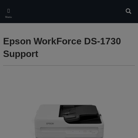
Skip
to
Căuta
main
Meniu
content
Epson WorkForce DS-1730
Support