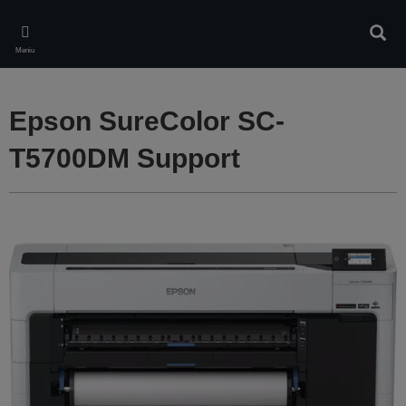
Skip
to
Căuta
main
Meniu
content
Epson SureColor SC-
T5700DM Support