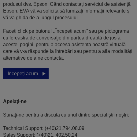
produsul dvs. Epson. Când contactați serviciul de asistență
Epson, EVA vă va solicita să furnizați informații relevante și
vă va ghida de-a lungul procesului.
Faceți click pe butonul ,,Începeți acum’’ sau pe pictograma
cu fereastra de conversaţie din partea dreaptă de jos a
acestei pagini, pentru a accesa asistenta noastră virtuală
care vă v-a răspunde la întrebări sau pentru a afla modalități
alternative de a ne contacta.
Începeți acum
Apelați-ne
Sunaţi-ne pentru a discuta cu unul dintre specialiştii noştri:
Technical Support: (+40)21.794.08.09
Sales Support: (+40)21. 402.50.24