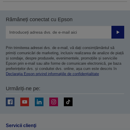
Rămâneți conectat cu Epson
Trimiteț
Prin trimiterea adresei dvs. de e-mail, vă dați consimțământul să
primiți comunicări de marketing, inclusiv realizarea de analize de piață
și sondaje, despre produsele, evenimentele, promoțiile și serviciile
Epson prin e-mail sau alte forme de comunicare electronică, pe baza
preferințelor dvs. și conduitei dvs. online, așa cum este descris în
Declarația Epson privind informațiile de confidențialitate
Urmăriți-ne pe:
Servicii clienţi