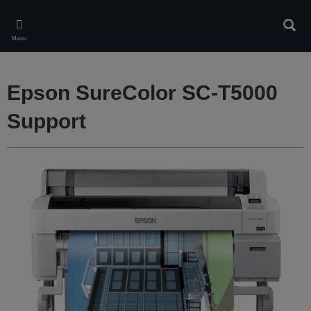
Skip
to
Căuta
main
Meniu
content
Epson SureColor SC-T5000
Support