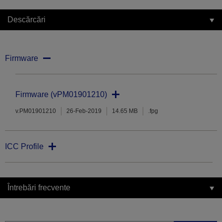
Descărcări
Firmware
Firmware (vPM01901210)
v.PM01901210
26-Feb-2019
14.65 MB
.fpg
ICC Profile
Întrebări frecvente