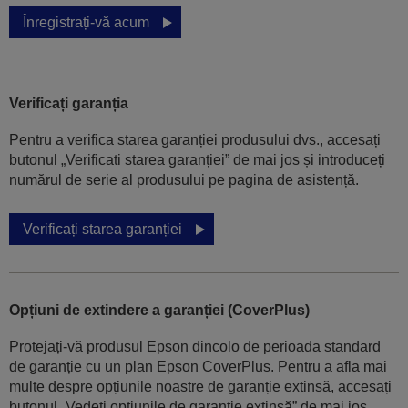
Înregistrați-vă acum
Verificați garanția
Pentru a verifica starea garanției produsului dvs., accesați
butonul „Verificati starea garanției” de mai jos și introduceți
numărul de serie al produsului pe pagina de asistență.
Verificați starea garanției
Opțiuni de extindere a garanției (CoverPlus)
Protejați-vă produsul Epson dincolo de perioada standard
de garanție cu un plan Epson CoverPlus. Pentru a afla mai
multe despre opțiunile noastre de garanție extinsă, accesați
butonul „Vedeți opțiunile de garanție extinsă” de mai jos.