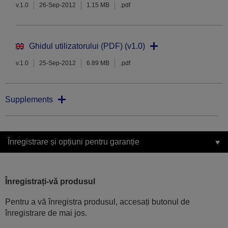
v.1.0
26-Sep-2012
1.15 MB
.pdf
Ghidul utilizatorului (PDF) (v1.0)
v.1.0
25-Sep-2012
6.89 MB
.pdf
Supplements
Înregistrare și opțiuni pentru garanție
Înregistrați-vă produsul
Pentru a vă înregistra produsul, accesați butonul de
înregistrare de mai jos.