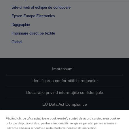
Site-ul web al echipei de conducere
Epson Europe Electronics
Digigraphie
Imprimare direct pe textile
Global
Impressum
Identificarea conformității produselor
Declarație privind informațiile confidențiale
EU Data Act Compliance
Contactaţi-ne în legătură cu datele dumneavoastră
Făcând clic pe „Acceptați toate cookie-urile”, sunteți de acord cu stocarea cookie-
urilor pe dispozitivul dvs. pentru a îmbunătăți navigarea pe site, pentru a analiza
Informaţii despre modulele cookie
utilizarea site-ului și pentru a ajuta eforturile noastre de marketing.