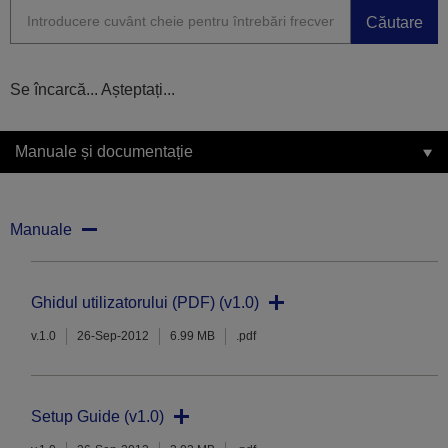
Căutare
Se încarcă... Așteptați...
Manuale și documentație
Manuale
Ghidul utilizatorului (PDF) (v1.0)
v.1.0
26-Sep-2012
6.99 MB
.pdf
Setup Guide (v1.0)