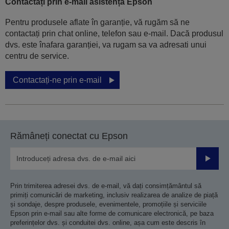
Contactați prin e-mail asistența Epson
Pentru produsele aflate în garanție, vă rugăm să ne
contactați prin chat online, telefon sau e-mail. Dacă produsul
dvs. este înafara garanției, va rugam sa va adresati unui
centru de service.
Contactați-ne prin e-mail
Rămâneți conectat cu Epson
Trimiteț
Prin trimiterea adresei dvs. de e-mail, vă dați consimțământul să
primiți comunicări de marketing, inclusiv realizarea de analize de piață
și sondaje, despre produsele, evenimentele, promoțiile și serviciile
Epson prin e-mail sau alte forme de comunicare electronică, pe baza
preferințelor dvs. și conduitei dvs. online, așa cum este descris în