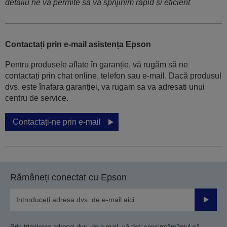
detaliu ne va permite să vă sprijinim rapid și eficient
Contactați prin e-mail asistența Epson
Pentru produsele aflate în garanție, vă rugăm să ne
contactați prin chat online, telefon sau e-mail. Dacă produsul
dvs. este înafara garanției, va rugam sa va adresati unui
centru de service.
Contactați-ne prin e-mail
Rămâneți conectat cu Epson
Trimiteț
Prin trimiterea adresei dvs. de e-mail, vă dați consimțământul să