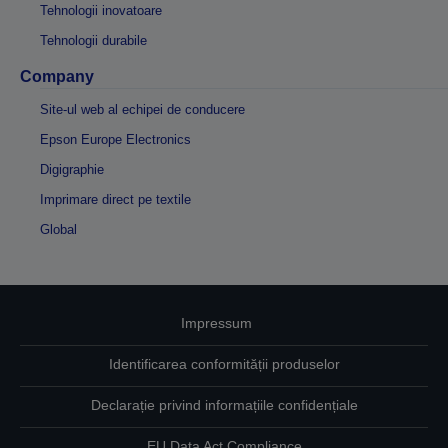
Tehnologii inovatoare
Tehnologii durabile
Company
Site-ul web al echipei de conducere
Epson Europe Electronics
Digigraphie
Imprimare direct pe textile
Global
Impressum
Identificarea conformității produselor
Declarație privind informațiile confidențiale
EU Data Act Compliance