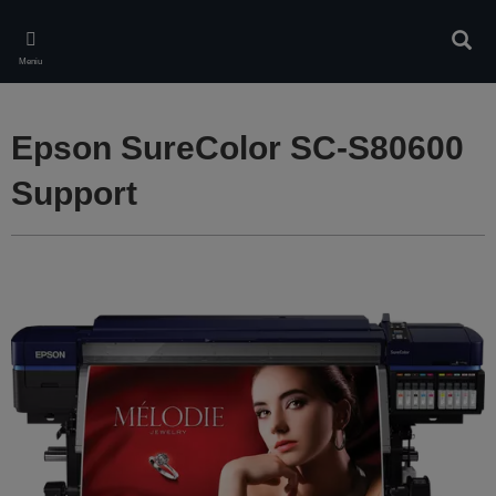
Skip
to
Căuta
main
Meniu
content
Epson SureColor SC-S80600
Support