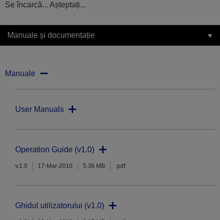
Se încarcă... Așteptați...
Manuale și documentație
Manuale
User Manuals
Operation Guide (v1.0)
v.1.0
17-Mar-2016
5.36 MB
.pdf
Ghidul utilizatorului (v1.0)