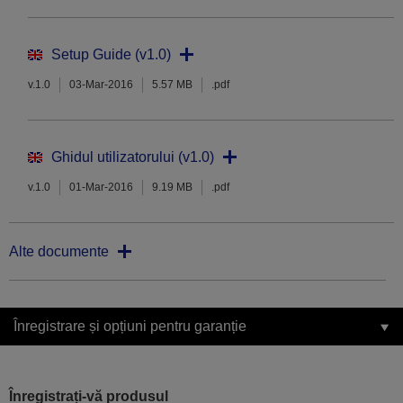
Setup Guide (v1.0)
v.1.0
03-Mar-2016
5.57 MB
.pdf
Ghidul utilizatorului (v1.0)
v.1.0
01-Mar-2016
9.19 MB
.pdf
Alte documente
Înregistrare și opțiuni pentru garanție
Înregistrați-vă produsul