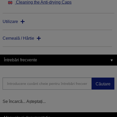
Cleaning the Anti-drying Caps
Utilizare
Cerneală / Hârtie
Întrebări frecvente
Căutare
Se încarcă... Așteptați...