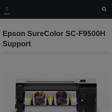
Skip
to
Căuta
main
Meniu
content
Epson SureColor SC-F9500H
Support