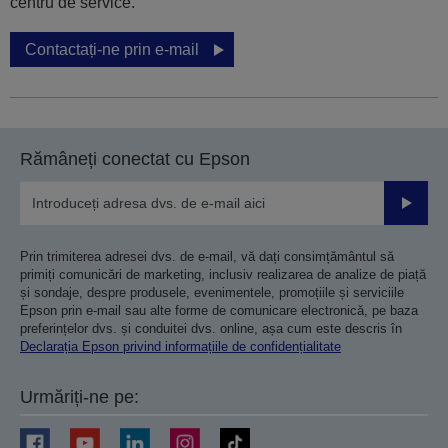
centru de service.
Contactați-ne prin e-mail
Rămâneți conectat cu Epson
Trimiteț
Prin trimiterea adresei dvs. de e-mail, vă dați consimțământul să
primiți comunicări de marketing, inclusiv realizarea de analize de piață
și sondaje, despre produsele, evenimentele, promoțiile și serviciile
Epson prin e-mail sau alte forme de comunicare electronică, pe baza
preferințelor dvs. și conduitei dvs. online, așa cum este descris în
Declarația Epson privind informațiile de confidențialitate
Urmăriți-ne pe: