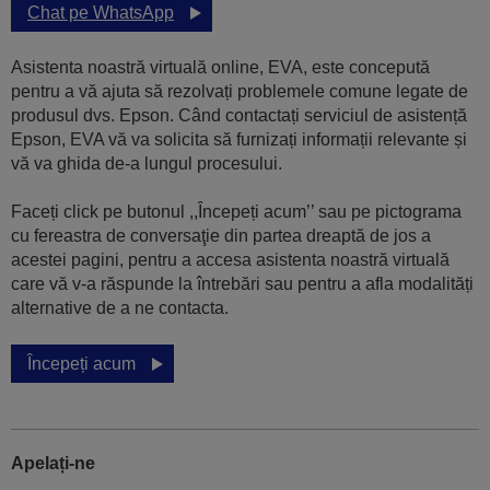
Chat pe WhatsApp
Asistenta noastră virtuală online, EVA, este concepută
pentru a vă ajuta să rezolvați problemele comune legate de
produsul dvs. Epson. Când contactați serviciul de asistență
Epson, EVA vă va solicita să furnizați informații relevante și
vă va ghida de-a lungul procesului.
Faceți click pe butonul ,,Începeți acum’’ sau pe pictograma
cu fereastra de conversaţie din partea dreaptă de jos a
acestei pagini, pentru a accesa asistenta noastră virtuală
care vă v-a răspunde la întrebări sau pentru a afla modalități
alternative de a ne contacta.
Începeți acum
Apelați-ne