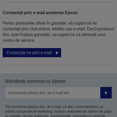
Contactați prin e-mail asistența Epson
Pentru produsele aflate în garanție, vă rugăm să ne
contactați prin chat online, telefon sau e-mail. Dacă produsul
dvs. este înafara garanției, va rugam sa va adresati unui
centru de service.
Contactați-ne prin e-mail
Rămâneți conectat cu Epson
Trimiteț
Prin trimiterea adresei dvs. de e-mail, vă dați consimțământul să
primiți comunicări de marketing, inclusiv realizarea de analize de piață
și sondaje, despre produsele, evenimentele, promoțiile și serviciile