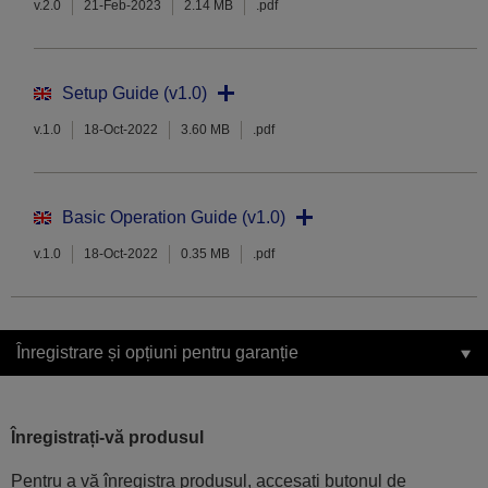
v.2.0
21-Feb-2023
2.14 MB
.pdf
Setup Guide (v1.0)
v.1.0
18-Oct-2022
3.60 MB
.pdf
Basic Operation Guide (v1.0)
v.1.0
18-Oct-2022
0.35 MB
.pdf
Înregistrare și opțiuni pentru garanție
Înregistrați-vă produsul
Pentru a vă înregistra produsul, accesați butonul de