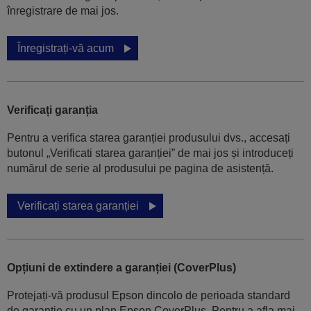
înregistrare de mai jos.
Înregistrați-vă acum
Verificați garanția
Pentru a verifica starea garanției produsului dvs., accesați
butonul „Verificati starea garanției” de mai jos și introduceți
numărul de serie al produsului pe pagina de asistență.
Verificați starea garanției
Opțiuni de extindere a garanției (CoverPlus)
Protejați-vă produsul Epson dincolo de perioada standard
de garanție cu un plan Epson CoverPlus. Pentru a afla mai