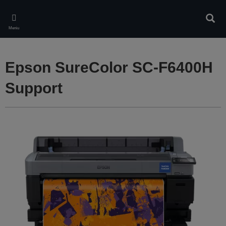
Skip
to
Căuta
main
Meniu
content
Epson SureColor SC-F6400H
Support