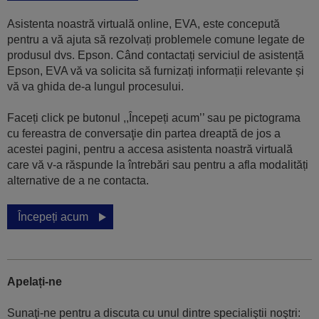
Asistenta noastră virtuală online, EVA, este concepută
pentru a vă ajuta să rezolvați problemele comune legate de
produsul dvs. Epson. Când contactați serviciul de asistență
Epson, EVA vă va solicita să furnizați informații relevante și
vă va ghida de-a lungul procesului.
Faceți click pe butonul ,,Începeți acum’’ sau pe pictograma
cu fereastra de conversaţie din partea dreaptă de jos a
acestei pagini, pentru a accesa asistenta noastră virtuală
care vă v-a răspunde la întrebări sau pentru a afla modalități
alternative de a ne contacta.
Începeți acum
Apelați-ne
Sunaţi-ne pentru a discuta cu unul dintre specialiştii noştri: