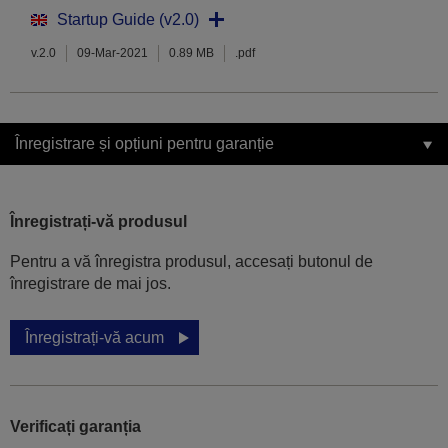
Startup Guide (v2.0)
v.2.0
09-Mar-2021
0.89 MB
.pdf
Înregistrare și opțiuni pentru garanție
Înregistrați-vă produsul
Pentru a vă înregistra produsul, accesați butonul de
înregistrare de mai jos.
Înregistrați-vă acum
Verificați garanția