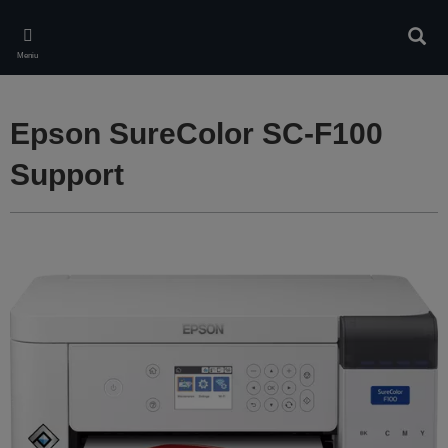
Skip
to
Căuta
main
Meniu
content
Epson SureColor SC-F100
Support