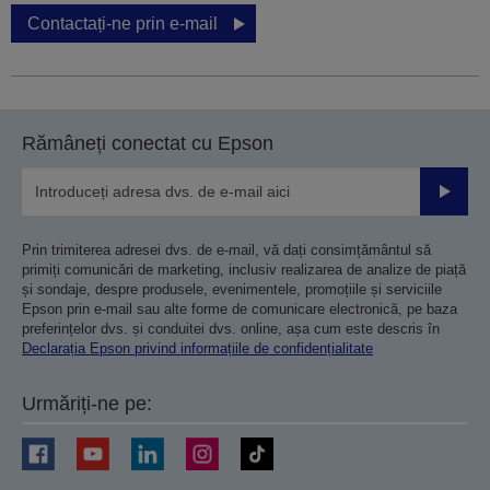
Contactați-ne prin e-mail
Rămâneți conectat cu Epson
Trimiteț
Prin trimiterea adresei dvs. de e-mail, vă dați consimțământul să
primiți comunicări de marketing, inclusiv realizarea de analize de piață
și sondaje, despre produsele, evenimentele, promoțiile și serviciile
Epson prin e-mail sau alte forme de comunicare electronică, pe baza
preferințelor dvs. și conduitei dvs. online, așa cum este descris în
Declarația Epson privind informațiile de confidențialitate
Urmăriți-ne pe: