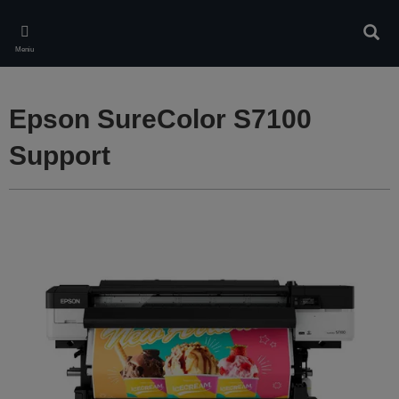
Skip
to
Căuta
main
Meniu
content
Epson SureColor S7100
Support