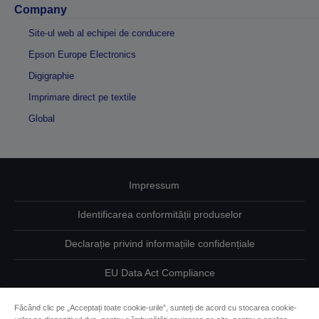
Company
Site-ul web al echipei de conducere
Epson Europe Electronics
Digigraphie
Imprimare direct pe textile
Global
Impressum
Identificarea conformității produselor
Declarație privind informațiile confidențiale
EU Data Act Compliance
Contactaţi-ne în legătură cu datele dumneavoastră
Făcând clic pe „Acceptați toate cookie-urile”, sunteți de acord cu stocarea cookie-