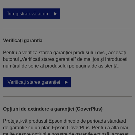
Înregistrați-vă acum
Verificați garanția
Pentru a verifica starea garanției produsului dvs., accesați
butonul „Verificati starea garanției” de mai jos și introduceți
numărul de serie al produsului pe pagina de asistență.
Verificați starea garanției
Opțiuni de extindere a garanției (CoverPlus)
Protejați-vă produsul Epson dincolo de perioada standard
de garanție cu un plan Epson CoverPlus. Pentru a afla mai
multe despre opțiunile noastre de garanție extinsă, accesați