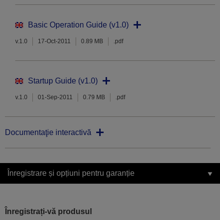
Basic Operation Guide (v1.0)
v.1.0
17-Oct-2011
0.89 MB
.pdf
Startup Guide (v1.0)
v.1.0
01-Sep-2011
0.79 MB
.pdf
Documentaţie interactivă
Înregistrare și opțiuni pentru garanție
Înregistrați-vă produsul