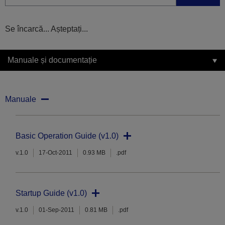
Se încarcă... Așteptați...
Manuale și documentație
Manuale
Basic Operation Guide (v1.0)
v.1.0
17-Oct-2011
0.93 MB
.pdf
Startup Guide (v1.0)
v.1.0
01-Sep-2011
0.81 MB
.pdf