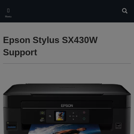
Skip
to
Căuta
main
Meniu
content
Epson Stylus SX430W
Support