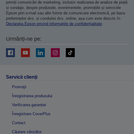
primiți comunicări de marketing, inclusiv realizarea de analize de piață
și sondaje, despre produsele, evenimentele, promoțiile și serviciile
Epson prin e-mail sau alte forme de comunicare electronică, pe baza
preferințelor dvs. și conduitei dvs. online, așa cum este descris în
Declarația Epson privind informațiile de confidențialitate
Urmăriți-ne pe:
Servicii clienţi
Promoţii
Înregistrarea produsului
Verificarea garanției
Înregistrare CoverPlus
Contact
Căutare vânzător