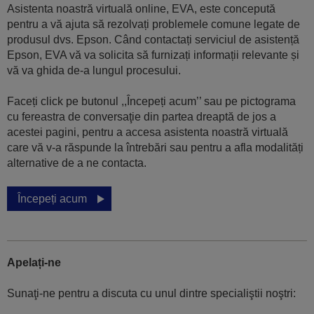
Asistenta noastră virtuală online, EVA, este concepută
pentru a vă ajuta să rezolvați problemele comune legate de
produsul dvs. Epson. Când contactați serviciul de asistență
Epson, EVA vă va solicita să furnizați informații relevante și
vă va ghida de-a lungul procesului.
Faceți click pe butonul ,,Începeți acum’’ sau pe pictograma
cu fereastra de conversaţie din partea dreaptă de jos a
acestei pagini, pentru a accesa asistenta noastră virtuală
care vă v-a răspunde la întrebări sau pentru a afla modalități
alternative de a ne contacta.
Începeți acum
Apelați-ne
Sunaţi-ne pentru a discuta cu unul dintre specialiştii noştri: