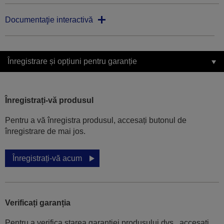
Documentaţie interactivă
Înregistrare și opțiuni pentru garanție
Înregistrați-vă produsul
Pentru a vă înregistra produsul, accesați butonul de
înregistrare de mai jos.
Înregistrați-vă acum
Verificați garanția
Pentru a verifica starea garanției produsului dvs., accesați