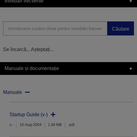
Întrebări frecvente
Căutare
Se încarcă... Așteptați...
Manuale și documentație
Manuale
Startup Guide (v-)
v.-
10-Aug-2004
1.66 MB
.pdf