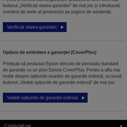
butonul „Verificati starea garanției” de mai jos și introduceți
numărul de serie al produsului pe pagina de asistență.
Verificați starea garanției
Opțiuni de extindere a garanției (CoverPlus)
Protejați-vă produsul Epson dincolo de perioada standard
de garanție cu un plan Epson CoverPlus. Pentru a afla mai
multe despre opțiunile noastre de garanție extinsă, accesați
butonul „Vedeți opțiunile de garanție extinsă” de mai jos.
Vedeți opțiunile de garanție extinsă
Contactați-ne