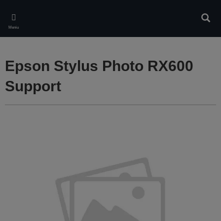
Skip
to
Căuta
main
Meniu
content
Epson Stylus Photo RX600
Support