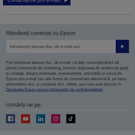
Contactați-ne prin e-mail
Rămâneți conectat cu Epson
Trimiteț
Prin trimiterea adresei dvs. de e-mail, vă dați consimțământul să
primiți comunicări de marketing, inclusiv realizarea de analize de piață
și sondaje, despre produsele, evenimentele, promoțiile și serviciile
Epson prin e-mail sau alte forme de comunicare electronică, pe baza
preferințelor dvs. și conduitei dvs. online, așa cum este descris în
Declarația Epson privind informațiile de confidențialitate
Urmăriți-ne pe: