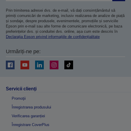
Prin trimiterea adresei dvs. de e-mail, vă dați consimțământul să
primiți comunicări de marketing, inclusiv realizarea de analize de piață
și sondaje, despre produsele, evenimentele, promoțiile și serviciile
Epson prin e-mail sau alte forme de comunicare electronică, pe baza
preferințelor dvs. și conduitei dvs. online, așa cum este descris în
Declarația Epson privind informațiile de confidențialitate
Urmăriți-ne pe:
Servicii clienţi
Promoţii
Înregistrarea produsului
Verificarea garanției
Înregistrare CoverPlus