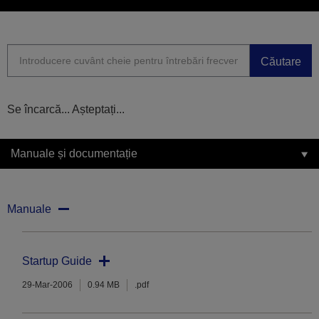
Căutare
Se încarcă... Așteptați...
Manuale și documentație
Manuale
Startup Guide
29-Mar-2006
0.94 MB
.pdf