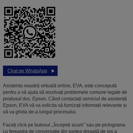
Chat pe WhatsApp
Asistenta noastră virtuală online, EVA, este concepută
pentru a vă ajuta să rezolvați problemele comune legate de
produsul dvs. Epson. Când contactați serviciul de asistență
Epson, EVA vă va solicita să furnizați informații relevante și
vă va ghida de-a lungul procesului.
Faceți click pe butonul ,,Începeți acum’’ sau pe pictograma
cu fereastra de conversaţie din partea dreaptă de jos a