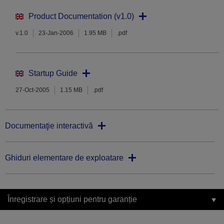
Product Documentation (v1.0)
v.1.0
23-Jan-2006
1.95 MB
.pdf
Startup Guide
27-Oct-2005
1.15 MB
.pdf
Documentaţie interactivă
Ghiduri elementare de exploatare
Înregistrare și opțiuni pentru garanție