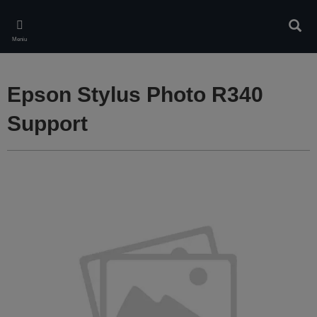
Skip
to
Căuta
main
Meniu
content
Epson Stylus Photo R340
Support