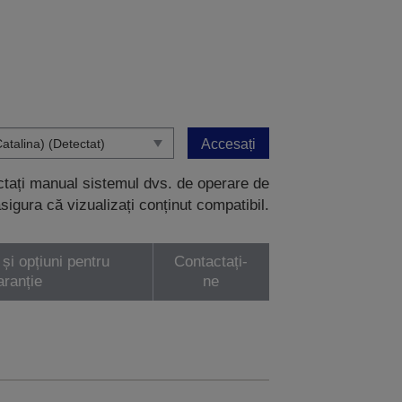
Accesați
ectați manual sistemul dvs. de operare de
sigura că vizualizați conținut compatibil.
 și opțiuni pentru
Contactați-
aranție
ne