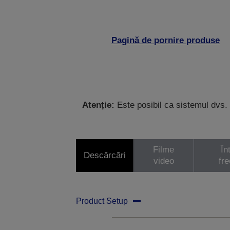
Pagină de pornire produse
Atenție:
Este posibil ca sistemul dvs. 
Filme
În
Descărcări
video
fr
Product Setup