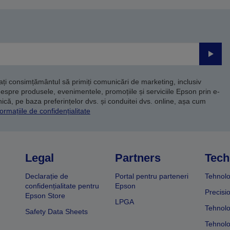
Trimite
dați consimțământul să primiți comunicări de marketing, inclusiv
despre produsele, evenimentele, promoțiile și serviciile Epson prin e-
că, pe baza preferințelor dvs. și conduitei dvs. online, așa cum
ormațiile de confidențialitate
Legal
Partners
Tech
Declarație de
Portal pentru parteneri
Tehnolo
confidențialitate pentru
Epson
Precisi
Epson Store
LPGA
Tehnolo
Safety Data Sheets
Tehnolo