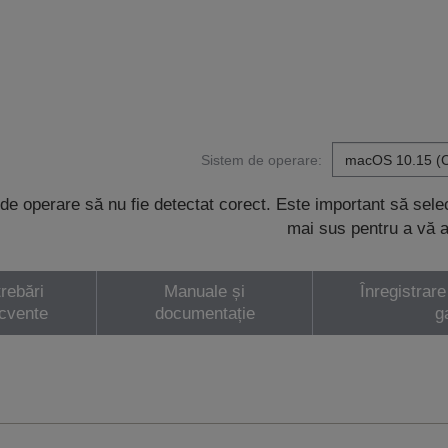
Sistem de operare:
de operare să nu fie detectat corect. Este important să sel
mai sus pentru a vă a
trebări
Manuale și
Înregistrare
ecvente
documentație
g