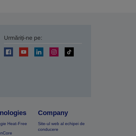
Urmăriți-ne pe:
ți
nologies
Company
gie Heat-Free
Site-ul web al echipei de
conducere
onCore