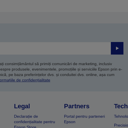
Trimite
dați consimțământul să primiți comunicări de marketing, inclusiv
despre produsele, evenimentele, promoțiile și serviciile Epson prin e-
că, pe baza preferințelor dvs. și conduitei dvs. online, așa cum
ormațiile de confidențialitate
Legal
Partners
Tech
Declarație de
Portal pentru parteneri
Tehnolo
confidențialitate pentru
Epson
Precisi
Epson Store