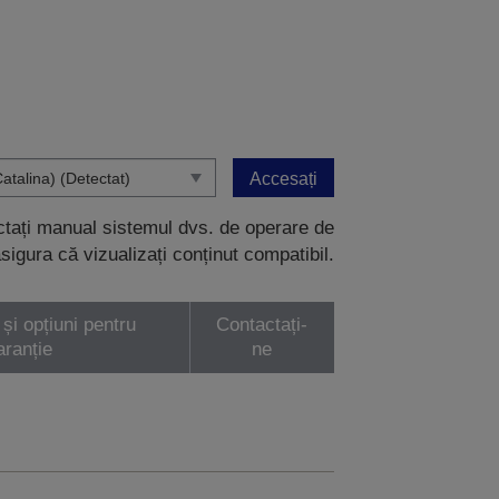
Accesați
ectați manual sistemul dvs. de operare de
sigura că vizualizați conținut compatibil.
 și opțiuni pentru
Contactați-
aranție
ne