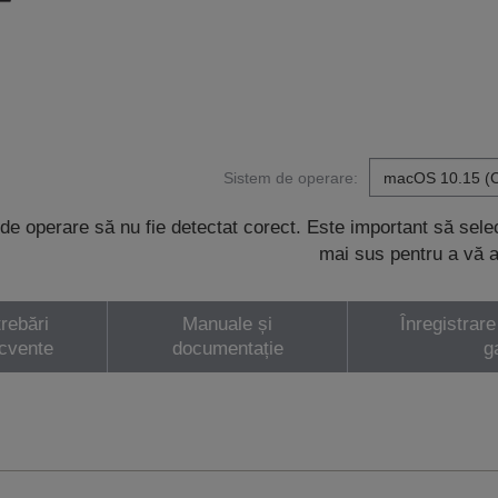
Sistem de operare:
de operare să nu fie detectat corect. Este important să sel
mai sus pentru a vă a
trebări
Manuale și
Înregistrare
ecvente
documentație
g