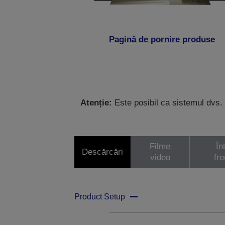
Pagină de pornire produse
Atenție:
Este posibil ca sistemul dvs. 
Filme
În
Descărcări
video
fr
Product Setup