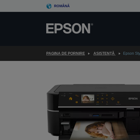
Skip
ROMÂNĂ
to
main
content
PAGINA DE PORNIRE
ASISTENŢĂ
Epson St