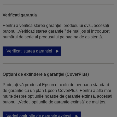
Verificați garanția
Pentru a verifica starea garanției produsului dvs., accesați
butonul „Verificati starea garanției” de mai jos și introduceți
numărul de serie al produsului pe pagina de asistență.
Verificați starea garanției
Opțiuni de extindere a garanției (CoverPlus)
Protejați-vă produsul Epson dincolo de perioada standard
de garanție cu un plan Epson CoverPlus. Pentru a afla mai
multe despre opțiunile noastre de garanție extinsă, accesați
butonul „Vedeți opțiunile de garanție extinsă” de mai jos.
Vedeți opțiunile de garanție extinsă