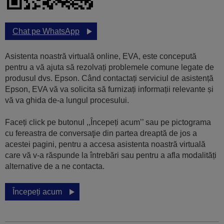
Chat pe WhatsApp
Asistenta noastră virtuală online, EVA, este concepută
pentru a vă ajuta să rezolvați problemele comune legate de
produsul dvs. Epson. Când contactați serviciul de asistență
Epson, EVA vă va solicita să furnizați informații relevante și
vă va ghida de-a lungul procesului.
Faceți click pe butonul ,,Începeți acum’’ sau pe pictograma
cu fereastra de conversaţie din partea dreaptă de jos a
acestei pagini, pentru a accesa asistenta noastră virtuală
care vă v-a răspunde la întrebări sau pentru a afla modalități
alternative de a ne contacta.
Începeți acum