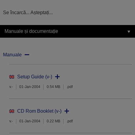
Se încarcă... Așteptați...
Manuale și documentație
Manuale
Setup Guide (v-)
v.-
01-Jan-2004
0.54 MB
.pdf
CD Rom Booklet (v-)
v.-
01-Jan-2004
0.22 MB
.pdf