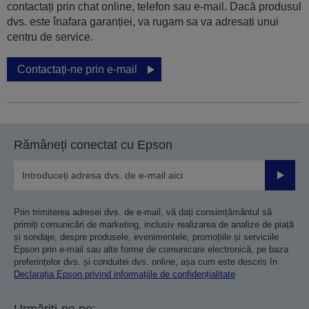
contactați prin chat online, telefon sau e-mail. Dacă produsul
dvs. este înafara garanției, va rugam sa va adresati unui
centru de service.
Contactați-ne prin e-mail
Rămâneți conectat cu Epson
Trimiteț
Prin trimiterea adresei dvs. de e-mail, vă dați consimțământul să
primiți comunicări de marketing, inclusiv realizarea de analize de piață
și sondaje, despre produsele, evenimentele, promoțiile și serviciile
Epson prin e-mail sau alte forme de comunicare electronică, pe baza
preferințelor dvs. și conduitei dvs. online, așa cum este descris în
Declarația Epson privind informațiile de confidențialitate