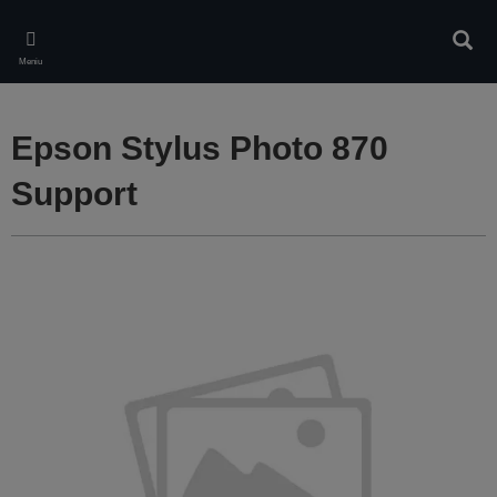
Skip
to
Căuta
main
Meniu
content
Epson Stylus Photo 870
Support