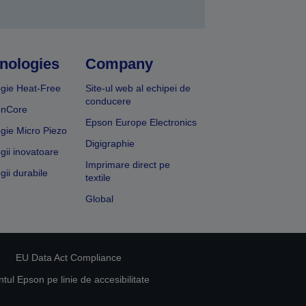
nologies
Company
gie Heat-Free
Site-ul web al echipei de
conducere
onCore
Epson Europe Electronics
gie Micro Piezo
Digigraphie
gii inovatoare
Imprimare direct pe
gii durabile
textile
Global
EU Data Act Compliance
ul Epson pe linie de accesibilitate