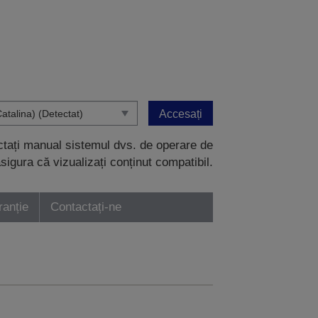
Accesați
ectați manual sistemul dvs. de operare de
sigura că vizualizați conținut compatibil.
ranție
Contactați-ne