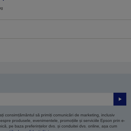
mg
Trimite
dați consimțământul să primiți comunicări de marketing, inclusiv
despre produsele, evenimentele, promoțiile și serviciile Epson prin e-
că, pe baza preferințelor dvs. și conduitei dvs. online, așa cum