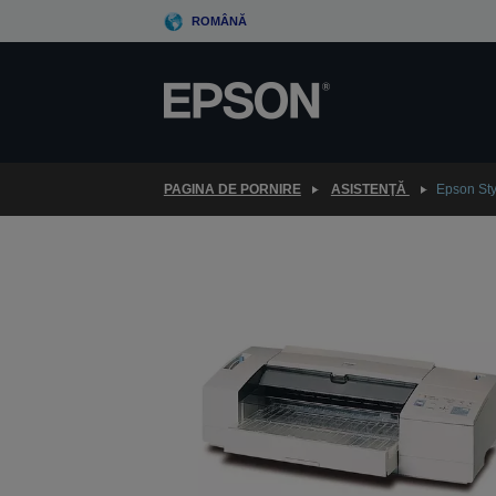
Skip
ROMÂNĂ
to
main
content
PAGINA DE PORNIRE
ASISTENŢĂ
Epson St