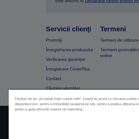
este descris în
Declarația Epson privind inf
Servicii clienţi
Termeni
Promoţii
Termeni de utilizare
Înregistrarea produsului
Termenii promoțiilor
online
Verificarea garanției
Înregistrare CoverPlus
Contact
Căutare vânzător
Făcând clic pe „Acceptați toate cookie-urile”, sunteți de acord cu stocarea cookie-u
dispozitivul dvs. pentru a îmbunătăți navigarea pe site, pentru a analiza utilizarea sit
pentru a ajuta eforturile noastre de marketing.
Impressum
Identificarea 
Contactaţi-ne în legătură cu date