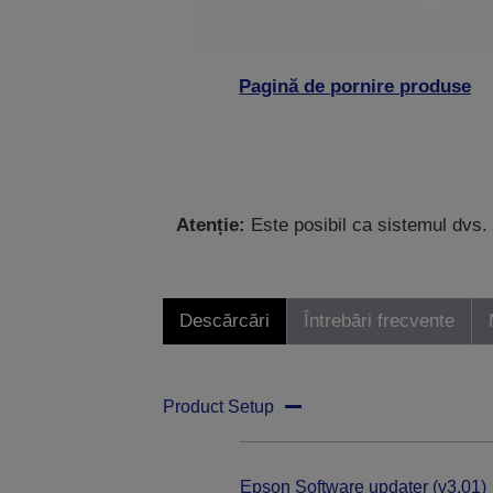
Pagină de pornire produse
Atenție:
Este posibil ca sistemul dvs. 
Descărcări
Întrebări frecvente
Product Setup
Epson Software updater (v3.01)