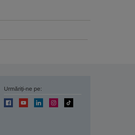
Urmăriți-ne pe:
ți