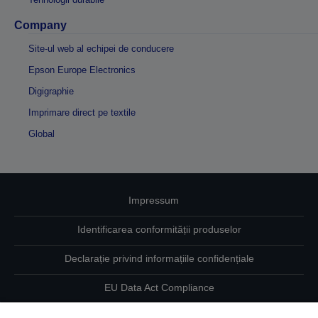
Company
Site-ul web al echipei de conducere
Epson Europe Electronics
Digigraphie
Imprimare direct pe textile
Global
Impressum
Identificarea conformității produselor
Declarație privind informațiile confidențiale
EU Data Act Compliance
Contactaţi-ne în legătură cu datele dumneavoastră