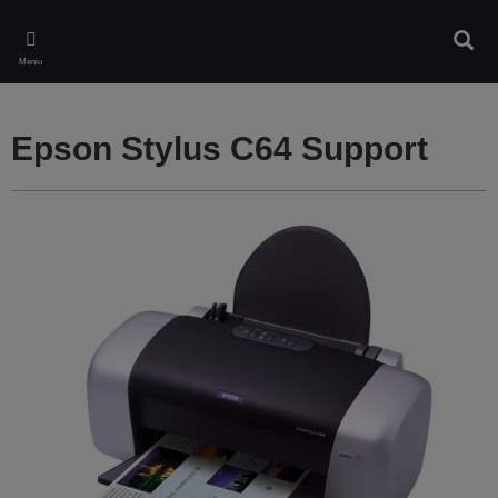
Skip
to
Căuta
main
Meniu
content
Epson Stylus C64 Support