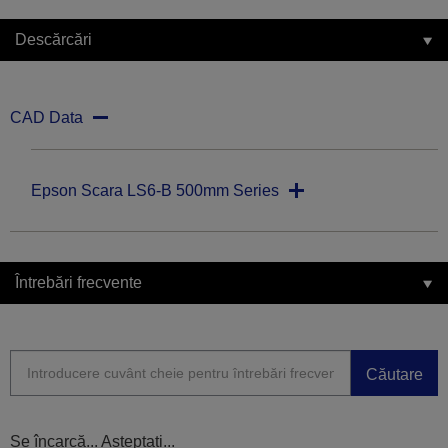
Descărcări
CAD Data
Epson Scara LS6-B 500mm Series
Întrebări frecvente
Căutare
Se încarcă... Așteptați...