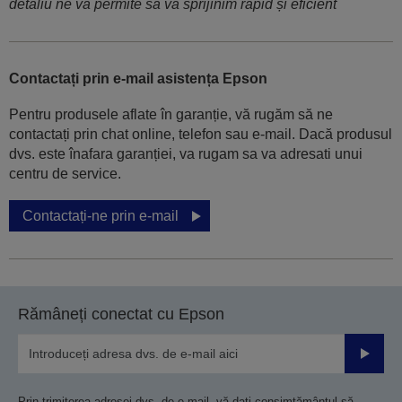
detaliu ne va permite să vă sprijinim rapid și eficient
Contactați prin e-mail asistența Epson
Pentru produsele aflate în garanție, vă rugăm să ne
contactați prin chat online, telefon sau e-mail. Dacă produsul
dvs. este înafara garanției, va rugam sa va adresati unui
centru de service.
Contactați-ne prin e-mail
Rămâneți conectat cu Epson
Trimiteț
Prin trimiterea adresei dvs. de e-mail, vă dați consimțământul să