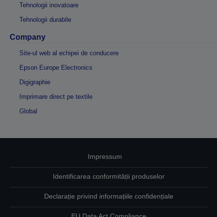
Tehnologii inovatoare
Tehnologii durabile
Company
Site-ul web al echipei de conducere
Epson Europe Electronics
Digigraphie
Imprimare direct pe textile
Global
Impressum
Identificarea conformității produselor
Declarație privind informațiile confidențiale
EU Data Act Compliance