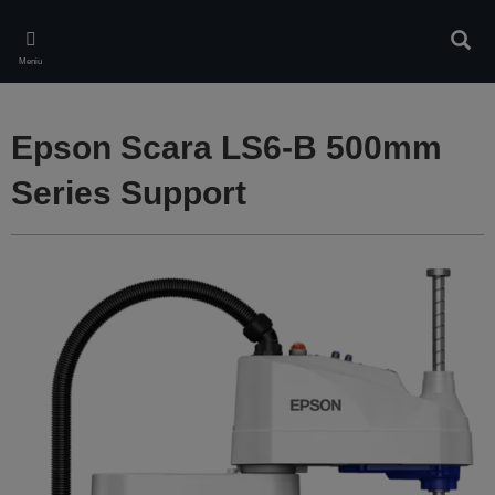
Skip
to
Căuta
main
Meniu
content
Epson Scara LS6-B 500mm
Series Support