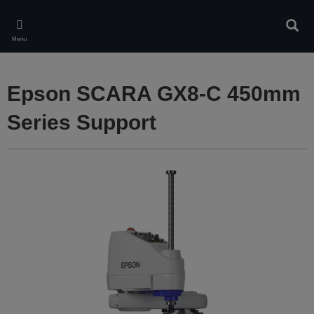
Skip
to
Căuta
main
Meniu
content
Epson SCARA GX8-C 450mm
Series Support