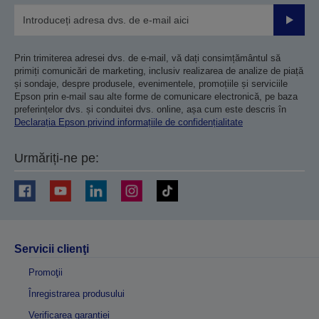
Trimiteț
Prin trimiterea adresei dvs. de e-mail, vă dați consimțământul să
primiți comunicări de marketing, inclusiv realizarea de analize de piață
și sondaje, despre produsele, evenimentele, promoțiile și serviciile
Epson prin e-mail sau alte forme de comunicare electronică, pe baza
preferințelor dvs. și conduitei dvs. online, așa cum este descris în
Declarația Epson privind informațiile de confidențialitate
Urmăriți-ne pe:
Servicii clienţi
Promoţii
Înregistrarea produsului
Verificarea garanției