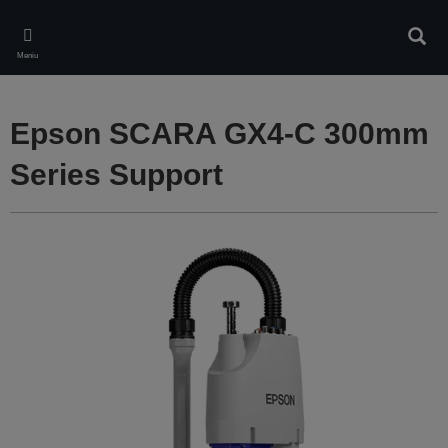
Skip
to
Căuta
main
Meniu
content
Epson SCARA GX4-C 300mm
Series Support