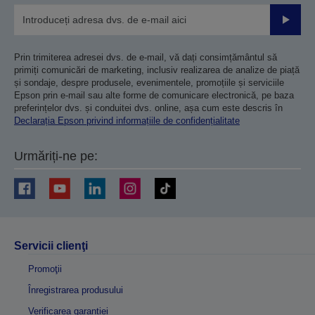
Trimiteț
Prin trimiterea adresei dvs. de e-mail, vă dați consimțământul să
primiți comunicări de marketing, inclusiv realizarea de analize de piață
și sondaje, despre produsele, evenimentele, promoțiile și serviciile
Epson prin e-mail sau alte forme de comunicare electronică, pe baza
preferințelor dvs. și conduitei dvs. online, așa cum este descris în
Declarația Epson privind informațiile de confidențialitate
Urmăriți-ne pe:
Servicii clienţi
Promoţii
Înregistrarea produsului
Verificarea garanției