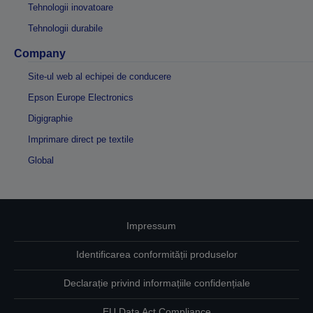
Tehnologii inovatoare
Tehnologii durabile
Company
Site-ul web al echipei de conducere
Epson Europe Electronics
Digigraphie
Imprimare direct pe textile
Global
Impressum
Identificarea conformității produselor
Declarație privind informațiile confidențiale
EU Data Act Compliance