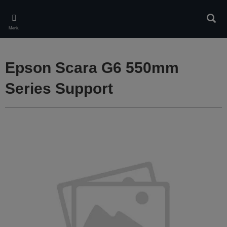
Skip
to
Căuta
main
Meniu
content
Epson Scara G6 550mm
Series Support