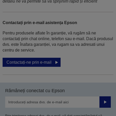
detaliu ne va permite să vă sprijinim rapid și eficient
Contactați prin e-mail asistența Epson
Pentru produsele aflate în garanție, vă rugăm să ne
contactați prin chat online, telefon sau e-mail. Dacă produsul
dvs. este înafara garanției, va rugam sa va adresati unui
centru de service.
Contactați-ne prin e-mail
Rămâneți conectat cu Epson
Trimiteț
Prin trimiterea adresei dvs. de e-mail, vă dați consimțământul să