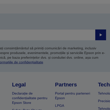
Trimite
dați consimțământul să primiți comunicări de marketing, inclusiv
despre produsele, evenimentele, promoțiile și serviciile Epson prin e-
că, pe baza preferințelor dvs. și conduitei dvs. online, așa cum
ormațiile de confidențialitate
Legal
Partners
Tech
Declarație de
Portal pentru parteneri
Tehnolo
confidențialitate pentru
Epson
Precisi
Epson Store
LPGA
Tehnolo