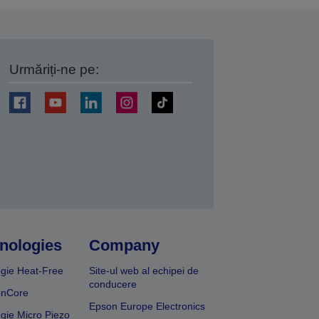
Urmăriți-ne pe:
ți
nologies
Company
gie Heat-Free
Site-ul web al echipei de
conducere
onCore
Epson Europe Electronics
gie Micro Piezo